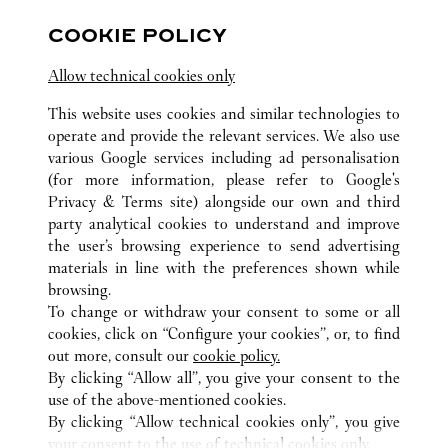
COOKIE POLICY
Visit us on Facebook
Link Opens in New Tab
Visit us on Pinterest
Link Opens in New Tab
Visit us on Twitter
Link Opens in New T
Allow technical cookies only
Visit us on Instagram
Link Opens in New Tab
Visit us on Tumblr
Link Opens in New Tab
Visit us on Youtube
Link Opens in New T
This website uses cookies and similar technologies to
operate and provide the relevant services. We also use
various Google services including ad personalisation
(for more information, please refer to
Google's
Privacy & Terms site
) alongside our own and third
所有卡地亚精品店位置
中国
辽宁省
沈阳市
party analytical cookies to understand and improve
青年大街288号
the user’s browsing experience to send advertising
materials in line with the preferences shown while
browsing.
CUSTOMER CARE
To change or withdraw your consent to some or all
CONTACT US
cookies, click on “Configure your cookies”, or, to find
FAQ
out more, consult our
cookie policy.
By clicking “Allow all”, you give your consent to the
OUR COMPANY
use of the above-mentioned cookies.
CAREERS
By clicking “Allow technical cookies only”, you give
your consent to the use of technical cookies only.
FIND A BOUTIQUE