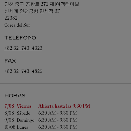
인천
중구 공항로 272 제1여객터미널
신세계 인천공항 면세점 3F
22382
Corea del Sur
TELÉFONO
+82 32-743-4323
FAX
+82 32-743-4825
HORAS
Día de la semana
Horas
7/08 
Viernes
Abierta hasta las
9:30 PM
8/08 
Sábado
6:30 AM
-
9:30 PM
9/08 
Domingo
6:30 AM
-
9:30 PM
10/08 
Lunes
6:30 AM
-
9:30 PM