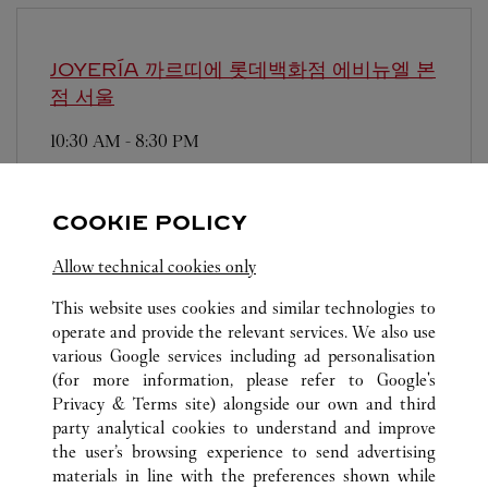
JOYERÍA 까르띠에 롯데백화점 에비뉴엘 본
점
서울
10:30 AM
-
8:30 PM
영업시간 및 휴점일은 영업점의 사정에 따라 변경
될 수 있으므로 방문 전 문의 요망.
COOKIE POLICY
Allow technical cookies only
This website uses cookies and similar technologies to
operate and provide the relevant services. We also use
various Google services including ad personalisation
TODAS LAS UBICACIONES DE CARTIER
COREA DEL SUR
(for more information, please refer to
Google's
중구 공항로 272 제1여객터미널
인천
Privacy & Terms site
) alongside our own and third
party analytical cookies to understand and improve
the user’s browsing experience to send advertising
materials in line with the preferences shown while
ATENCIÓN AL CLIENTE