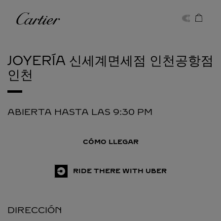
Skip to content
Cartier
Return to Nav
JOYERÍA 신세계면세점 인천공항점
인천
ABIERTA HASTA LAS
9:30 PM
CÓMO LLEGAR
RIDE THERE WITH UBER
DIRECCIÓN