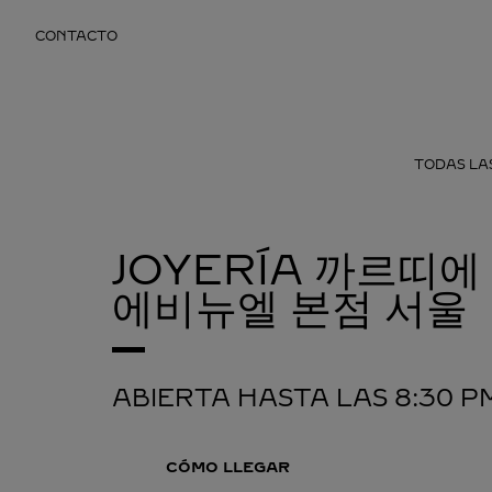
Skip to content
CONTACTO
Return to Nav
TODAS LA
JOYERÍA 까르띠
에비뉴엘 본점
서울
ABIERTA HASTA LAS
8:30 P
CÓMO LLEGAR