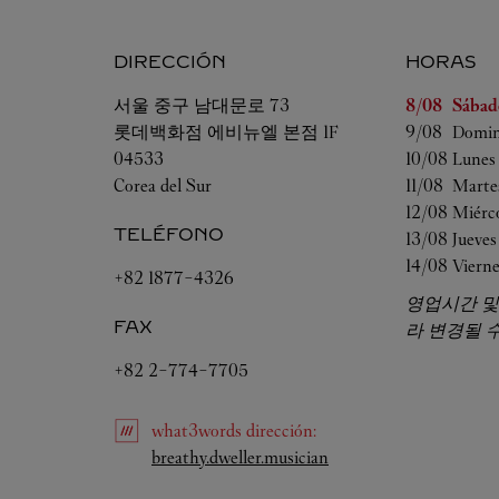
DIRECCIÓN
HORAS
Día de la se
서울
중구 남대문로 73
8/08 
Sábad
롯데백화점 에비뉴엘 본점 1F
9/08 
Domi
04533
10/08 
Lunes
Corea del Sur
11/08 
Marte
12/08 
Miérc
TELÉFONO
13/08 
Jueves
14/08 
Vierne
+82 1877-4326
영업시간 및
FAX
라 변경될 수
+82 2-774-7705
what3words
dirección
:
Link Opens in New Tab
breathy.dweller.musician