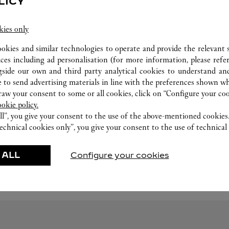
LICY
kies only
ookies and similar technologies to operate and provide the relevant s
ices including ad personalisation (for more information, please refe
gside our own and third party analytical cookies to understand an
 to send advertising materials in line with the preferences shown wh
TALLER DE RELOJERÍA
w your consent to some or all cookies, click on “Configure your cook
ookie policy.
Nuestro expertos Cartier están a su disposición en
ll”, you give your consent to the use of the above-mentioned cookies
esta boutique para realizar un diagnóstico de sus
echnical cookies only”, you give your consent to the use of technical 
creaciones y si es necesario, proceder a un servicio
inmediato.
 ALL
Configure your cookies