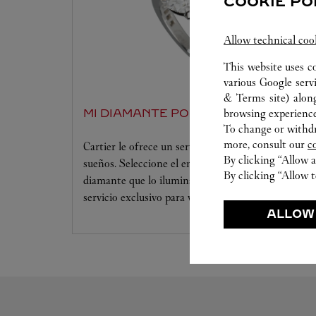
COOKIE PO
Allow technical coo
This website uses c
various Google serv
& Terms site
) alon
browsing experience
MI DIAMANTE POR CARTIER
To change or withdra
more, consult our
c
Cartier le ofrece un servicio a la medida de sus
By clicking “Allow a
sueños. Seleccione el engaste que desee y el
By clicking “Allow t
diamante que lo iluminará. Déjese seducir por este
servicio exclusivo para vivir un momento único.
ALLOW