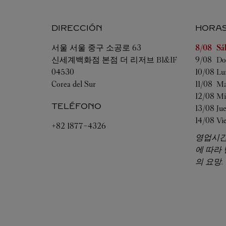
DIRECCIÓN
HORA
Día de la
서울
서울
중구
소공로 63
8/08 
Sá
신세계백화점 본점 더 리저브 B1&1F
9/08 
Do
04530
10/08 
Lu
Corea del Sur
11/08 
Ma
12/08 
Mi
TELÉFONO
13/08 
Ju
14/08 
Vi
+82 1877-4326
영업시간
에 따라
의 요망.