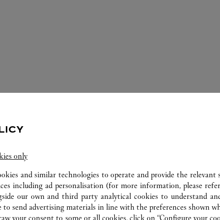
IOS DISPONIBLES EN ESTA JOYERÍA 
LICY
kies only
ookies and similar technologies to operate and provide the relevant s
ices including ad personalisation (for more information, please refe
gside our own and third party analytical cookies to understand an
 to send advertising materials in line with the preferences shown wh
w your consent to some or all cookies, click on “Configure your cook