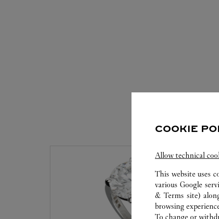
SERVIC
COOKIE PO
Allow technical coo
This website uses c
various Google serv
& Terms site
) alon
browsing experience
To change or withdra