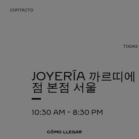
Skip to content
CONTACTO
Return to Nav
TODAS 
JOYERÍA 까르띠
점 본점
서울
10:30 AM
-
8:30 PM
CÓMO LLEGAR