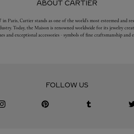
ABOUT CARTIER
 in Paris, Cartier stands as one of the world’s most esteemed and r
ndustry. Today, the Maison is renowned worldwide for its jewelry crea
es and exceptional accessories - symbols of fine craftsmanship and e
FOLLOW US
Visit us on Instagram
Link Opens in New Tab
Visit us on Pinterest
Link Opens in New Tab
Visit us on Tumblr
Link Opens in New Tab
V
L