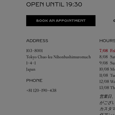
OPEN UNTIL
19:30
BOOK AN APPOINTMENT
ADDRESS
HOUR
Day of t
103-8001
7/08 
Fr
Tokyo
Chuo-ku
Nihonbashimuromach
8/08 
Sa
1-4-1
9/08 
Su
Japan
10/08 
Mo
11/08 
Tu
PHONE
12/08 
We
13/08 
Th
+81 120-190-438
営業日
がござ
カスタ
任アン