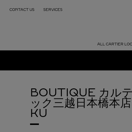
Skip to content
CONTACT US
SERVICES
Return to Nav
ALL CARTIER LO
BOUTIQUE カ
ック三越日本橋本店
KU