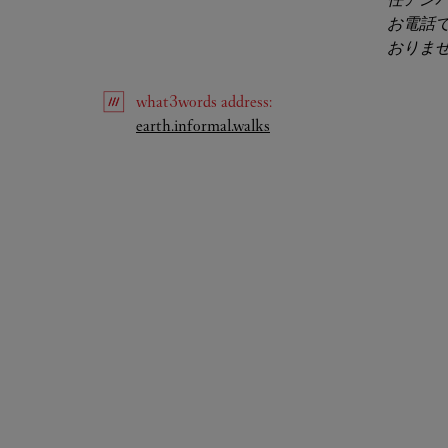
お電話
おりま
what3words
address
:
Link Opens in New Tab
earth.informal.walks