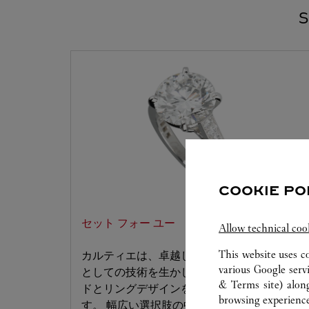
S
COOKIE PO
セット フォー ユー
Allow technical coo
This website uses c
カルティエは、卓越したジュエリーブランド
various Google serv
としての技術を生かし、お好みのダイヤモン
& Terms site
) alon
ドとリングデザインをセッティングいたしま
browsing experience
す。 幅広い選択肢の中から、夢のリングをお