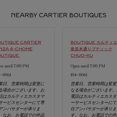
NEARBY CARTIER BOUTIQUES
UTIQUE CARTIER
BOUTIQUE カルティ
INZA 4-CHOME
座並木通りブティック
OUTIQUE
CHUO-KU
n until
7:00 PM
Open until
7:00 PM
4-0061
104-0061
業日、営業時間は変更に
営業日、営業時間は変更
る場合がございます。お
なる場合がございます。
話はカルティエカスタマ
電話はカルティエカスタ
サービスセンターにて専
ーサービスセンターにて
アンバサダーが承りま
任アンバサダーが承りま
。なお、お電話での作品
す。なお、お電話での作