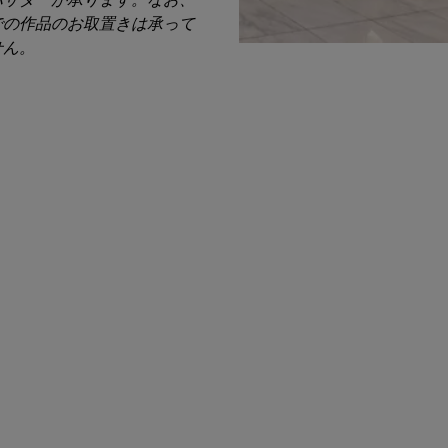
での作品のお取置きは承って
せん。