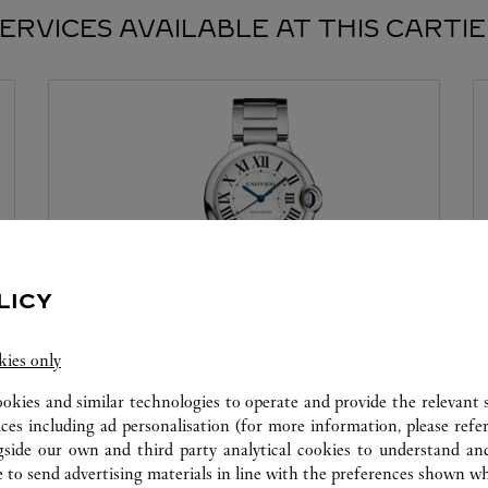
ERVICES AVAILABLE AT THIS CARTI
LICY
カスタマーサービス
kies only
ookies and similar technologies to operate and provide the relevant s
カルティエ ブティックでは、お客様のカルテ
ices including ad personalisation (for more information, please refe
ィエ ウォッチのメンテナンスおよびお修理な
gside our own and third party analytical cookies to understand an
どを承ります。
 to send advertising materials in line with the preferences shown wh