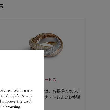
ER
ジュエリー カスタマーサービス
ervices. We also use
カルティエ ブティックでは、お客様のカルテ
r to
Google's Privacy
ィエ ジュエリーのメンテナンスおよびお修理
d improve the user’s
などを承ります。
ile browsing.