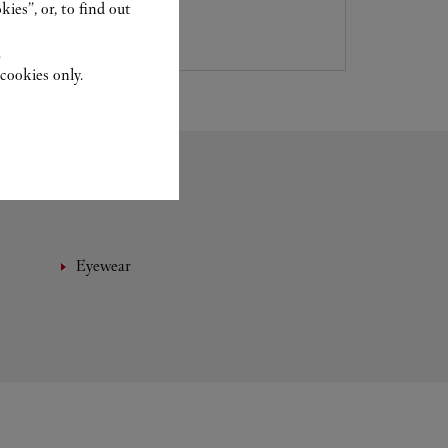
ies”, or, to find out
.
cookies only.
Eyewear