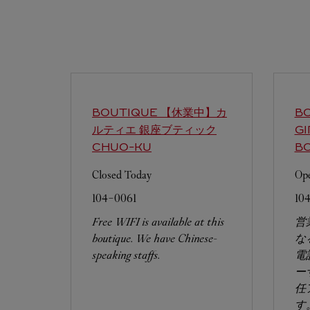
BOUTIQUE 【休業中】カ
BO
ルティエ 銀座ブティック
G
CHUO-KU
B
Closed Today
Ope
104-0061
10
Free WIFI is available at this
営
boutique. We have Chinese-
な
speaking staffs.
電
ー
任
す