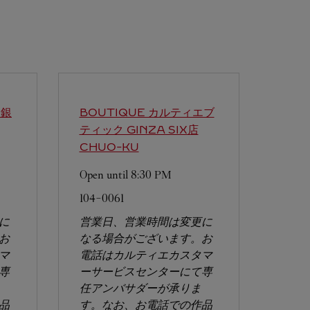
エ銀
BOUTIQUE カルティエブ
ティック GINZA SIX店
CHUO-KU
Open until
8:30 PM
104-0061
に
営業日、営業時間は変更に
お
なる場合がございます。お
マ
電話はカルティエカスタマ
専
ーサービスセンターにて専
任アンバサダーが承りま
品
す。なお、お電話での作品