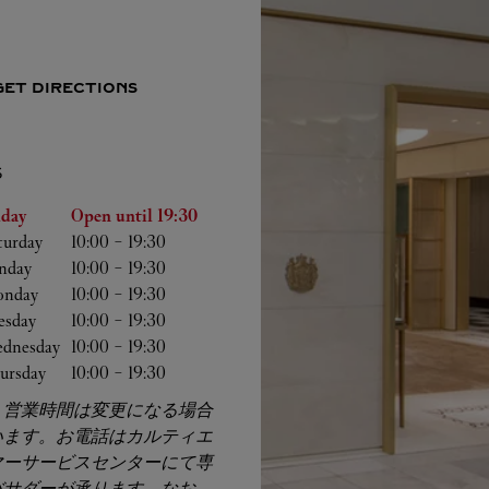
GET DIRECTIONS
S
he Week
Hours
iday
Open until
19:30
turday
10:00
-
19:30
nday
10:00
-
19:30
nday
10:00
-
19:30
esday
10:00
-
19:30
dnesday
10:00
-
19:30
ursday
10:00
-
19:30
、営業時間は変更になる場合
います。お電話はカルティエ
マーサービスセンターにて専
バサダーが承ります。なお、