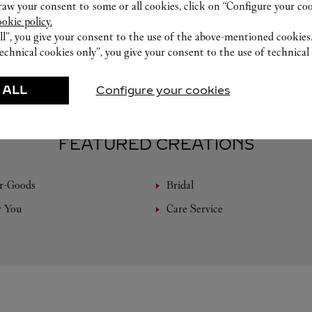
w your consent to some or all cookies, click on “Configure your cook
ookie policy.
ll”, you give your consent to the use of the above-mentioned cookies
echnical cookies only”, you give your consent to the use of technical 
 ALL
Configure your cookies
FEATURED CREATIONS
r-Goods
Bridal
r You
Care Service