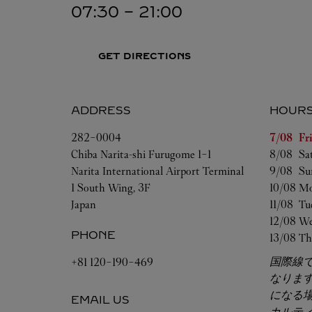
07:30
-
21:00
GET DIRECTIONS
ADDRESS
HOUR
Day of t
282-0004
7/08 
Fr
Chiba
Narita-shi
Furugome 1-1
8/08 
Sa
Narita International Airport Terminal
9/08 
Su
1 South Wing, 3F
10/08 
Mo
Japan
11/08 
Tu
12/08 
We
PHONE
13/08 
Th
国際線
+81 120-190-469
なりま
になる
EMAIL US
カルテ