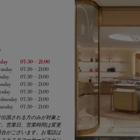
S
he Week
Hours
iday
07:30
-
21:00
turday
07:30
-
21:00
nday
07:30
-
21:00
nday
07:30
-
21:00
esday
07:30
-
21:00
dnesday
07:30
-
21:00
ursday
07:30
-
21:00
で出国される方のみが対象と
す。営業日、営業時間は変更
場合がございます。お電話は
ィエカスタマーサービスセン