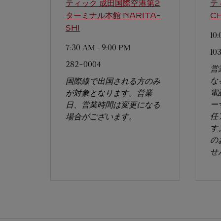
ティック 成田国際空港第2
テ
ターミナル本館
NARITA-
C
SHI
10
7:30 AM
-
9:00 PM
10
282-0004
営
な
国際線で出国される方のみ
電
が対象となります。営業
ー
日、営業時間は変更になる
任
場合がございます。​
す
の
せ