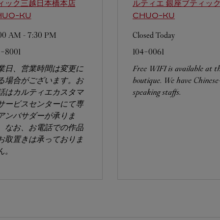
ィック三越日本橋本店
ルティエ 銀座ブティッ
HUO-KU
CHUO-KU
:00 AM
-
7:30 PM
Closed Today
3-8001
104-0061
業日、営業時間は変更に
Free WIFI is available at t
る場合がございます。お
boutique. We have Chinese
話はカルティエカスタマ
speaking staffs.
サービスセンターにて専
アンバサダーが承りま
。なお、お電話での作品
お取置きは承っておりま
ん。