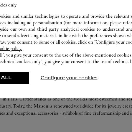
kies only
FEATURED CREATIONS
ookies and similar technologies to operate and provide the relevant s
ices including ad personalisation (for more information, please refe
r-Goods
Fragrance
gside our own and third party analytical cookies to understand an
ories
Care Service
 to send advertising materials in line with the preferences shown wh
w your consent to some or all cookies, click on “Configure your cook
ookie policy.
ll”, you give your consent to the use of the above-mentioned cookies
echnical cookies only”, you give your consent to the use of technical 
 ALL
Configure your cookies
ABOUT CARTIER
 in Paris, Cartier stands as one of the world’s most esteemed and r
ndustry. Today, the Maison is renowned worldwide for its jewelry crea
es and exceptional accessories - symbols of fine craftsmanship and e