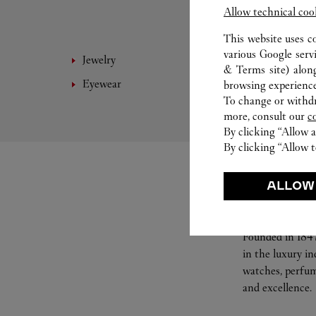
Allow technical coo
This website uses c
various Google serv
Jewelry
Leathe
& Terms site
) alon
Eyewear
Access
browsing experience
To change or withdra
more, consult our
c
By clicking “Allow a
By clicking “Allow t
ALLOW
Founded in 1847
in the luxury i
watches, perfum
and excellence.