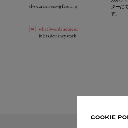
t1-s-cartier-resv@fasola.jp
ターに
す。​
what3words
address
:
Link Opens in New Tab
inlets.deviancy.stark
COOKIE PO