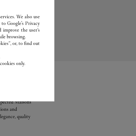
ervices. We also use
r to
Google's Privacy
Bridal
d improve the user’s
ile browsing.
ies”, or, to find out
.
cookies only.
espected Maisons
tions and
legance, quality