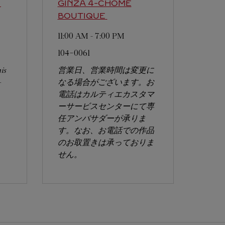
ク
GINZA 4-CHOME
BOUTIQUE
11:00 AM
-
7:00 PM
104-0061
his
営業日、営業時間は変更に
-
なる場合がございます。お
電話はカルティエカスタマ
ーサービスセンターにて専
任アンバサダーが承りま
す。なお、お電話での作品
のお取置きは承っておりま
せん。