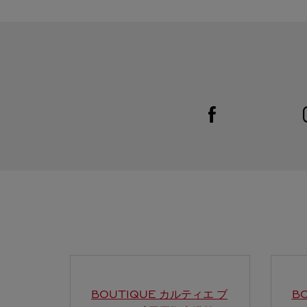
Visit us on Facebook
Link Opens in New Tab
BOUTIQUE カルティエ ブ
B