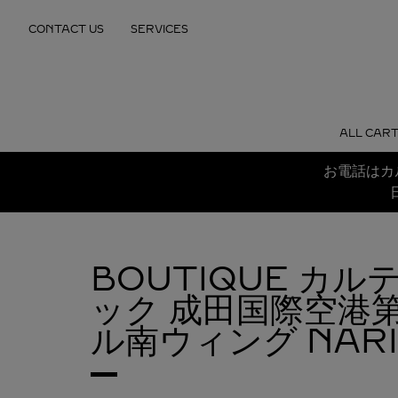
Skip to content
CONTACT US
SERVICES
Return to Nav
ALL CART
お電話はカ
BOUTIQUE カル
ック 成田国際空港
ル南ウィング
NARI