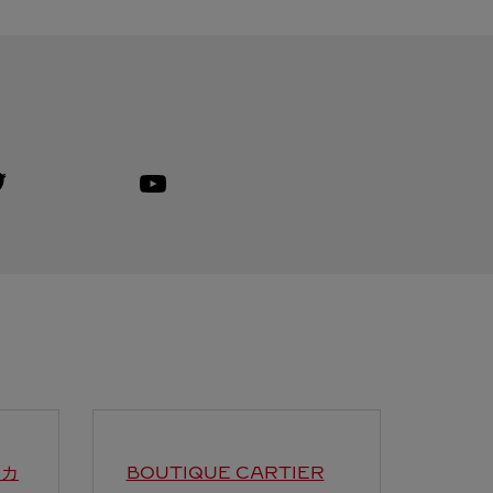
isit us on Twitter
ink Opens in New Tab
Visit us on Youtube
Link Opens in New Tab
】カ
BOUTIQUE CARTIER