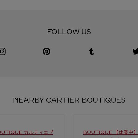
FOLLOW US
Visit us on Instagram
Link Opens in New Tab
Visit us on Pinterest
Link Opens in New Tab
Visit us on Tumblr
Link Opens in New Tab
V
L
NEARBY CARTIER BOUTIQUES
OUTIQUE カルティエブ
BOUTIQUE 【休業中