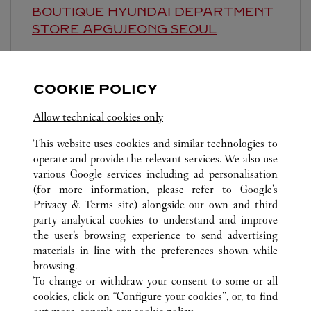
BOUTIQUE HYUNDAI DEPARTMENT
STORE APGUJEONG
SEOUL
Open until
8:30 PM
영업시간 및 휴점일은 영업점의 사정에 따라 변경
COOKIE POLICY
될 수 있으므로 방문 전 문의 요망.
Allow technical cookies only
This website uses cookies and similar technologies to
operate and provide the relevant services. We also use
various Google services including ad personalisation
(for more information, please refer to
Google's
Privacy & Terms site
) alongside our own and third
ALL CARTIER LOCATIONS
SOUTH KOREA
SEOUL
party analytical cookies to understand and improve
63, SOGONG-RO, JUNG-GU
the user’s browsing experience to send advertising
materials in line with the preferences shown while
browsing.
CUSTOMER CARE
To change or withdraw your consent to some or all
CONTACT US
cookies, click on “Configure your cookies”, or, to find
FAQ