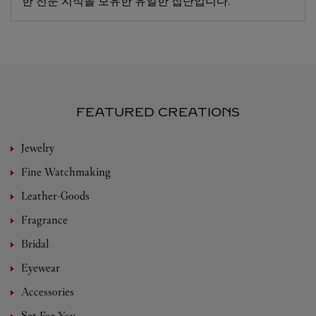
한 전문 지식을 보유한 유일한 집단입니다.
FEATURED CREATIONS
Jewelry
Fine Watchmaking
Leather-Goods
Fragrance
Bridal
Eyewear
Accessories
Set For You