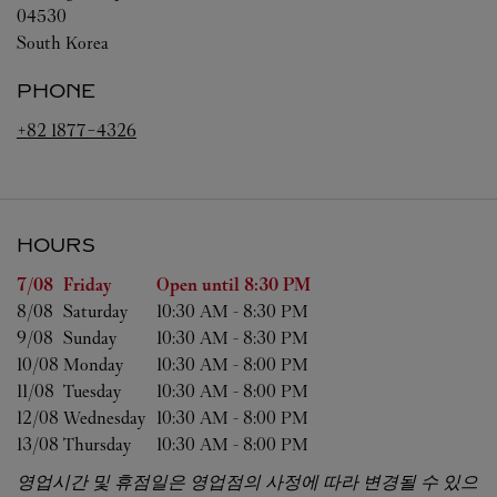
04530
South Korea
PHONE
+82 1877-4326
HOURS
Day of the Week
Hours
7/08 
Friday
Open until
8:30 PM
8/08 
Saturday
10:30 AM
-
8:30 PM
9/08 
Sunday
10:30 AM
-
8:30 PM
10/08 
Monday
10:30 AM
-
8:00 PM
11/08 
Tuesday
10:30 AM
-
8:00 PM
12/08 
Wednesday
10:30 AM
-
8:00 PM
13/08 
Thursday
10:30 AM
-
8:00 PM
영업시간 및 휴점일은 영업점의 사정에 따라 변경될 수 있으