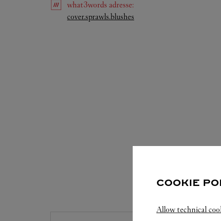
what3words
adresse
:
Link Opens in New Tab
cover.sprawls.blushes
COOKIE PO
VERFÜGB
Allow technical coo