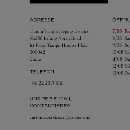
ADRESSE
ÖFFNU
Wochent
Tianjin
Tianjin
Heping District
7/08 
Fr
No.188 Jiefang North Road
8/08 
Sa
1st Floor Tianjin Hisense Plaza
9/08 
So
300042
10/08 
Mo
China
11/08 
Di
12/08 
Mi
TELEFON
13/08 
Do
+86 22 2319 8111
UNS PER E-MAIL
KONTAKTIEREN
customerservice.cn@cartier.com