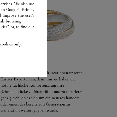
ervices. We also use
r to
Google's Privacy
d improve the user’s
ile browsing.
ies”, or, to find out
.
cookies only.
KUNDENSERVICE
Vertrauen Sie Ihre Schmuckkreationen unseren
Cartier-Experten an, denn nur sie haben die
nötige fachliche Kompetenz, um Ihre
Schmuckstücke zu überprüfen und zu reparieren,
ganz gleich, ob es sich um ein neueres handelt
oder eines, das bereits von Generation zu
Generation weitergegeben wurde.