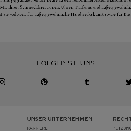
n Paris gegründet, gehört heute zu den renommiertesten Maisons in 
. Mit ihren Schmuckkreationen, Uhren, Parfums und außergewöhnli
ht sie weltweit für außergewöhnliche Handwerkskunst sowie für Eleg
FOLGEN SIE UNS
Visit us on Instagram
Link Opens in New Tab
Visit us on Pinterest
Link Opens in New Tab
Visit us on Tumblr
Link Opens in New Tab
V
L
UNSER UNTERNEHMEN
RECHT
KARRIERE
NUTZUN