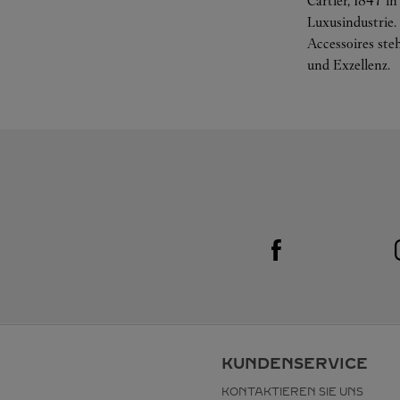
Cartier, 1847 i
Luxusindustrie
Accessoires ste
und Exzellenz.
Visit us on Facebook
Link Opens in New Tab
KUNDENSERVICE
KONTAKTIEREN SIE UNS