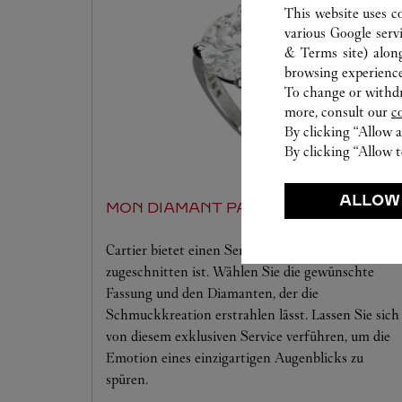
This website uses c
various Google serv
& Terms site
) alon
browsing experience
To change or withdra
more, consult our
c
By clicking “Allow a
By clicking “Allow t
ALLOW
MON DIAMANT PAR CARTIER
Cartier bietet einen Service, der auf Ihre Träume
zugeschnitten ist. Wählen Sie die gewünschte
Fassung und den Diamanten, der die
Schmuckkreation erstrahlen lässt. Lassen Sie sich
von diesem exklusiven Service verführen, um die
Emotion eines einzigartigen Augenblicks zu
spüren.