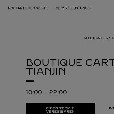
Skip to content
KONTAKTIEREN SIE UNS
SERVICELEISTUNGEN
Return to Nav
ALLE CARTIER S
BOUTIQUE CART
TIANJIN
10:00
-
22:00
EINEN TERMIN
W
VEREINBAREN