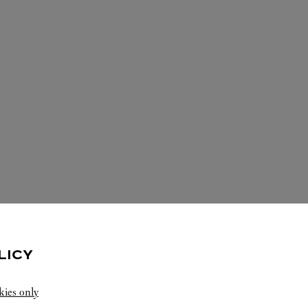
LICY
ARE SERVICES IN DIESER CARTIER 
kies only