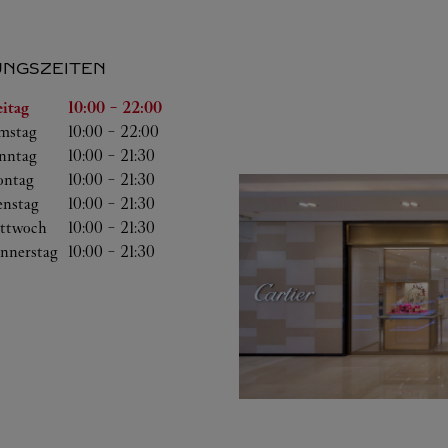
NGSZEITEN
ag
Öffnungszeiten
eitag
10:00
-
22:00
mstag
10:00
-
22:00
nntag
10:00
-
21:30
ntag
10:00
-
21:30
enstag
10:00
-
21:30
ttwoch
10:00
-
21:30
nnerstag
10:00
-
21:30