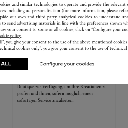
ookies and similar technologies to operate and provide the relevant s
ices including ad personalisation (for more information, please refe
gside our own and third party analytical cookies to understand an
 to send advertising materials in line with the preferences shown wh
w your consent to some or all cookies, click on “Configure your cook
ookie policy.
ll”, you give your consent to the use of the above-mentioned cookies
echnical cookies only”, you give your consent to the use of technical 
 ALL
Configure your cookies
UHRMACHERATELIER
Unsere Cartier Experten stehen Ihnen in dieser
Boutique zur Verfügung, um Ihre Kreationen zu
prüfen und Ihnen, sofern möglich, einen
sofortigen Service anzubieten.