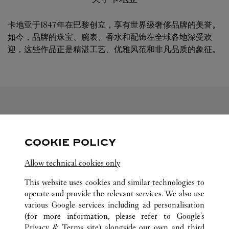
卡地亚于1847年在巴黎创立，享有世界级奢侈品牌的美誉。
如今，品牌的珠宝、腕表、香水和配饰在全球各地深受欢
迎，这些作品正是精湛工艺、优雅风范和非凡品质的象征。
关注我们
COOKIE POLICY
Visit us on Facebook
Link Opens in New Tab
Visit us on Pinterest
Link Opens in New Tab
Visit us on Twitter
Link Opens in New T
Allow technical cookies only
Visit us on Instagram
Link Opens in New Tab
Visit us on Tumblr
Link Opens in New Tab
Visit us on Youtube
Link Opens in New T
This website uses cookies and similar technologies to
operate and provide the relevant services. We also use
various Google services including ad personalisation
(for more information, please refer to
Google's
Privacy & Terms site
) alongside our own and third
所有卡地亚精品店位置
美国
TX
HOUSTON