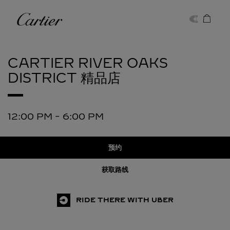
Skip to content
卡地亚
Return to Nav
CARTIER
RIVER OAKS
DISTRICT 精品店
12:00 PM
-
6:00 PM
预约
获取路线
RIDE THERE WITH UBER