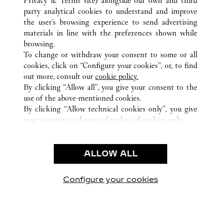
Privacy & Terms site
) alongside our own and third
party analytical cookies to understand and improve
二七路
所有卡地亚精品店位置
中国
河南省
郑州市
the user’s browsing experience to send advertising
materials in line with the preferences shown while
browsing.
CUSTOMER CARE
To change or withdraw your consent to some or all
CONTACT US
cookies, click on “Configure your cookies”, or, to find
FAQ
out more, consult our
cookie policy.
By clicking “Allow all”, you give your consent to the
OUR COMPANY
use of the above-mentioned cookies.
CAREERS
By clicking “Allow technical cookies only”, you give
your consent to the use of technical cookies only.
FIND A BOUTIQUE
LEGAL AREA
ALLOW ALL
TERMS OF USE
PRIVACY POLICY
CONDITIONS OF SALE
Configure your cookies