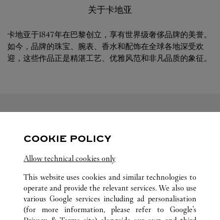
关于卡地亚
卡地亚于1847年在巴黎创立，享有世界级奢侈品牌的美誉。
如今，品牌的珠宝、腕表、香水和配饰在全球各地深受欢
迎，这些作品正是精湛工艺、优雅风范和非凡品质的象征。
关注我们
COOKIE POLICY
Visit us on Facebook
Link Opens in New Tab
Visit us on Pinterest
Link Opens in New Tab
Visit us on Twitter
Link Opens in New T
Allow technical cookies only
Visit us on Instagram
Link Opens in New Tab
Visit us on Tumblr
Link Opens in New Tab
Visit us on Youtube
Link Opens in New T
This website uses cookies and similar technologies to
operate and provide the relevant services. We also use
various Google services including ad personalisation
(for more information, please refer to
Google's