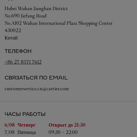
Hubei
Wuhan
Jianghan District
No.690 Jiefang Road
No.A102 Wuhan International Plaza Shopping Center
430022
Китай
ТЕЛЕФОН
+86 27 8571 7612
СВЯЗАТЬСЯ ПО EMAIL
customerservice.cn@cartier.com
ЧАСЫ РАБОТЫ
День недели
Часы работы
6/08 
Четверг
Открыт до
21:30
7/08 
Пятница
09:30
-
22:00