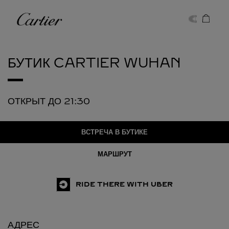
Skip to content
Cartier
Return to Nav
БУТИК CARTIER
WUHAN
ОТКРЫТ ДО
21:30
ВСТРЕЧА В БУТИКЕ
МАРШРУТ
RIDE THERE WITH UBER
АДРЕС