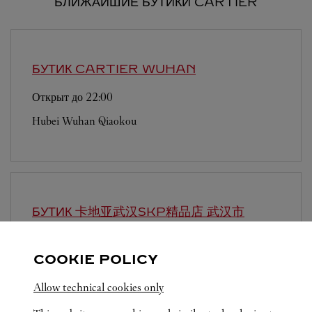
БЛИЖАЙШИЕ БУТИКИ CARTIER
БУТИК CARTIER
WUHAN
Открыт до
22:00
Hubei
Wuhan
Qiaokou
БУТИК 卡地亚武汉SKP精品店
武汉市
Открыт до
22:00
COOKIE POLICY
湖北省
武汉市
武昌区
Allow technical cookies only