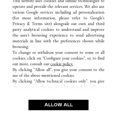
This website uses cookies and similar technologies to
operate and provide the relevant services. We also use
various Google services including ad personalisation
(for more information, please refer to
Google's
ВСЕ ТОЧКИ ПРОДАЖ CARTIER
КИТАЙ
HUBEI
Privacy & Terms site
) alongside our own and third
party analytical cookies to understand and improve
NO.690 JIEFANG ROAD
WUHAN
the user’s browsing experience to send advertising
materials in line with the preferences shown while
browsing.
CUSTOMER CARE
To change or withdraw your consent to some or all
CONTACT US
cookies, click on “Configure your cookies”, or, to find
FAQ
out more, consult our
cookie policy.
By clicking “Allow all”, you give your consent to the
OUR COMPANY
use of the above-mentioned cookies.
CAREERS
By clicking “Allow technical cookies only”, you give
your consent to the use of technical cookies only.
FIND A BOUTIQUE
LEGAL AREA
ALLOW ALL
TERMS OF USE
PRIVACY POLICY