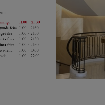
IO
emana
Horário
mingo
11:00
-
21:30
gunda-feira
11:00
-
21:30
rça-feira
11:00
-
21:30
arta-feira
11:00
-
21:30
inta-feira
11:00
-
21:30
xta-feira
11:00
-
10:00
bado
11:00
-
22:00