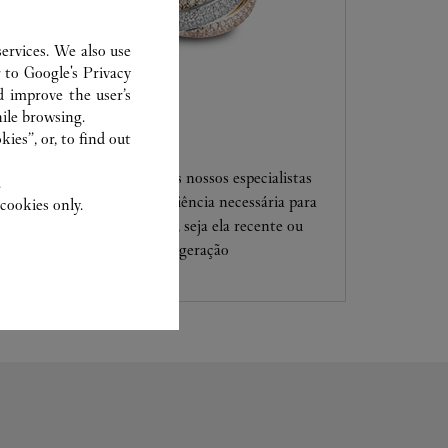
ervices. We also use
r to
Google's Privacy
d improve the user’s
ile browsing.
SERVIÇO CLIENTE
ies”, or, to find out
Confie suas criações para os nossos especialistas
.
Cartier, só eles têm a experiência necessária para
cookies only.
analisar e reparar a sua jóia, seja ela recente ou
transmitida de geração em geração