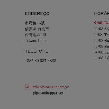
ENDEREÇO
HORÁR
Dia da S
市府路45號
9/08 
Do
信義區
台北市
10/08 
Se
台灣地區
110
11/08 
Te
Taiwan, China
12/08 
Qu
13/08 
Qu
TELEFONE
14/08 
Se
15/08 
Sá
+886 80 037 3888
what3words
endereço
:
Link Opens in New Tab
pipes.unhappy.river