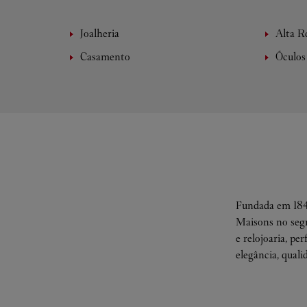
Joalheria
Alta Re
Casamento
Óculos
Fundada em 1847
Maisons no segm
e relojoaria, pe
elegância, quali