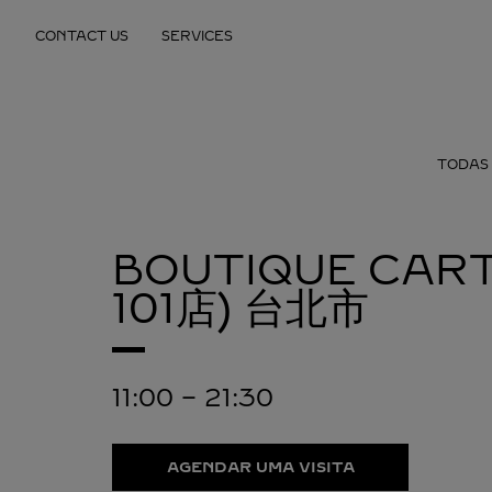
Skip to content
CONTACT US
SERVICES
Return to Nav
TODAS 
BOUTIQUE CAR
101店)
台北市
11:00
-
21:30
AGENDAR UMA VISITA