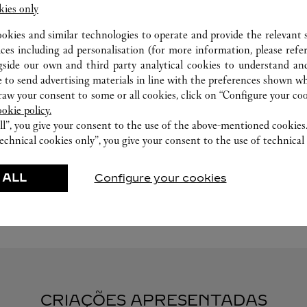
kies only
ookies and similar technologies to operate and provide the relevant s
ices including ad personalisation (for more information, please refe
gside our own and third party analytical cookies to understand an
 to send advertising materials in line with the preferences shown wh
ATELIÊ RELOJOEIRO
w your consent to some or all cookies, click on “Configure your cook
ookie policy.
Os especialistas da Cartier encontram-se a sua
ll”, you give your consent to the use of the above-mentioned cookies
disposição nesta boutique para fazer uma avaliação
echnical cookies only”, you give your consent to the use of technical 
das suas peças e, quando possível, oferecer um
atendimento imediato.
 ALL
Configure your cookies
CRIAÇÕES APRESENTADAS