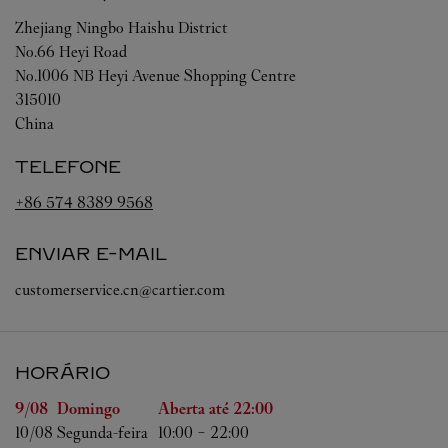
Zhejiang
Ningbo
Haishu District
No.66 Heyi Road
No.1006 NB Heyi Avenue Shopping Centre
315010
China
TELEFONE
+86 574 8389 9568
ENVIAR E-MAIL
customerservice.cn@cartier.com
HORÁRIO
Dia da Semana
Horário
9/08 
Domingo
Aberta até
22:00
10/08 
Segunda-feira
10:00
-
22:00