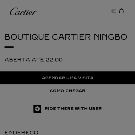
Skip to content
Cartier
Return to Nav
BOUTIQUE CARTIER
NINGBO
ABERTA ATÉ
22:00
AGENDAR UMA VISITA
COMO CHEGAR
RIDE THERE WITH UBER
ENDEREÇO