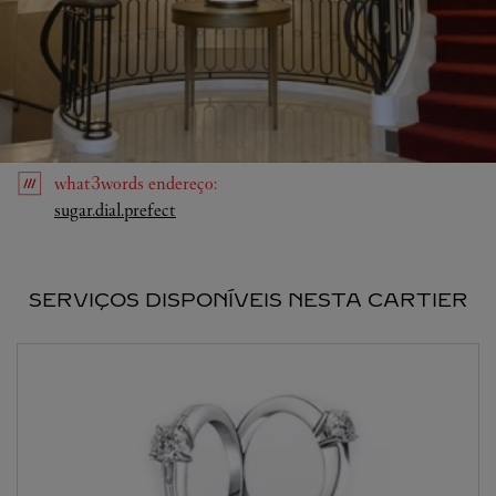
what3words
endereço
:
Link Opens in New Tab
sugar.dial.prefect
SERVIÇOS DISPONÍVEIS NESTA CARTIER