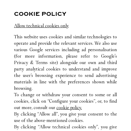
BOUTIQUE CARTIER
NINGBO
Aberta até
22:00
COOKIE POLICY
Zhejiang
Ningbo
Yinzhou District
Allow technical cookies only
This website uses cookies and similar technologies to
operate and provide the relevant services. We also use
various Google services including ad personalisation
(for more information, please refer to
Google's
Privacy & Terms site
) alongside our own and third
party analytical cookies to understand and improve
TODAS AS LOCALIZAÇÕES CARTIER
CHINA
ZHEJIANG
the user’s browsing experience to send advertising
NO.66 HEYI ROAD
NINGBO
materials in line with the preferences shown while
browsing.
To change or withdraw your consent to some or all
CUSTOMER CARE
cookies, click on “Configure your cookies”, or, to find
CONTACT US
out more, consult our
cookie policy.
By clicking “Allow all”, you give your consent to the
OUR COMPANY
use of the above-mentioned cookies.
CAREERS
By clicking “Allow technical cookies only”, you give