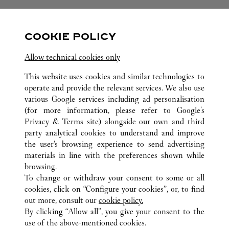
팔로우하기
COOKIE POLICY
Visit us on Facebook
Link Opens in New Tab
Visit us on Pinterest
Link Opens in New Tab
Visit us on Twitter
Link Opens in New T
Allow technical cookies only
Visit us on Instagram
Link Opens in New Tab
Visit us on Tumblr
Link Opens in New Tab
Visit us on Youtube
Link Opens in New T
This website uses cookies and similar technologies to
operate and provide the relevant services. We also use
various Google services including ad personalisation
(for more information, please refer to
Google's
Privacy & Terms site
) alongside our own and third
전체 까르띠에 부티크 위치
베트남
HANOI
party analytical cookies to understand and improve
TRANG TIEN PLAZA
the user’s browsing experience to send advertising
materials in line with the preferences shown while
browsing.
CUSTOMER CARE
To change or withdraw your consent to some or all
CONTACT US
cookies, click on “Configure your cookies”, or, to find
FAQ
out more, consult our
cookie policy.
By clicking “Allow all”, you give your consent to the
OUR COMPANY
use of the above-mentioned cookies.