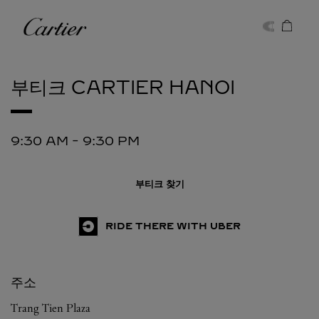
Skip to content
까르띠에
Return to Nav
부티크 CARTIER
HANOI
9:30 AM
-
9:30 PM
부티크 찾기
RIDE THERE WITH UBER
주소
Trang Tien Plaza