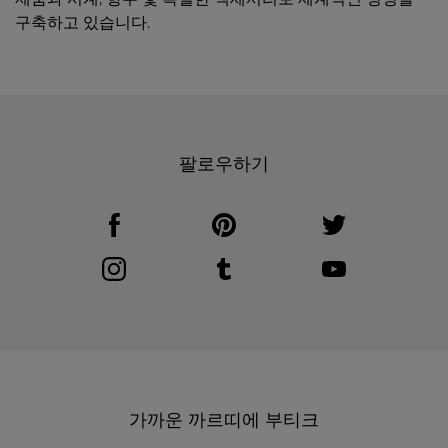
구축하고 있습니다.
팔로우하기
Visit us on Facebook
Link Opens in New Tab
Visit us on Pinterest
Link Opens in New Tab
Visit us on Twitter
Link Opens in New T
Visit us on Instagram
Link Opens in New Tab
Visit us on Tumblr
Link Opens in New Tab
Visit us on Youtube
Link Opens in New T
가까운 까르띠에 부티크