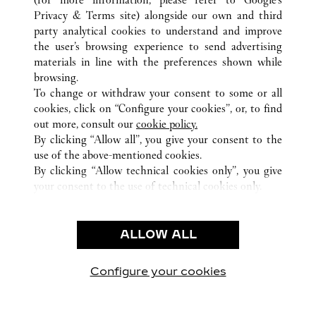
전체 까르띠에 부티크 위치
중국
GUANGDONG
Privacy & Terms site
) alongside our own and third
party analytical cookies to understand and improve
NO.1881 BAOAN NAN ROAD
SHENZHEN
the user’s browsing experience to send advertising
materials in line with the preferences shown while
browsing.
CUSTOMER CARE
To change or withdraw your consent to some or all
CONTACT US
cookies, click on “Configure your cookies”, or, to find
FAQ
out more, consult our
cookie policy.
By clicking “Allow all”, you give your consent to the
OUR COMPANY
use of the above-mentioned cookies.
CAREERS
By clicking “Allow technical cookies only”, you give
your consent to the use of technical cookies only.
FIND A BOUTIQUE
LEGAL AREA
ALLOW ALL
TERMS OF USE
PRIVACY POLICY
CONDITIONS OF SALE
Configure your cookies
방문하기 Facebook
방문하기 Twitter
방문하기 Pinterest
방문하기 YouTu
방문하기 In