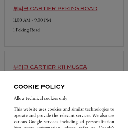
부티크 CARTIER
PEKING ROAD
11:00 AM
-
9:00 PM
1 Peking Road
부티크 CARTIER
K11 MUSEA
11:00 AM
-
9:00 PM
COOKIE POLICY
Shop G12, G/F, K11 MUSEA
Allow technical cookies only
This website uses cookies and similar technologies to
operate and provide the relevant services. We also use
various Google services including ad personalisation
(for more information, please refer to
Google's