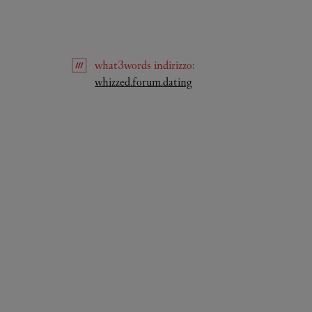
what3words
indirizzo
:
Link Opens in New Tab
whizzed.forum.dating