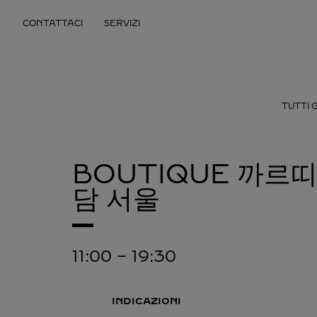
Skip to content
CONTATTACI
SERVIZI
Return to Nav
TUTTI G
BOUTIQUE 까르띠
담
서울
11:00
-
19:30
INDICAZIONI