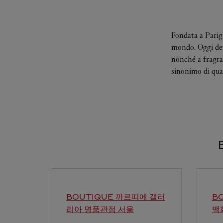
Fondata a Parigi
mondo. Oggi deve
nonché a fragran
sinonimo di qual
BOUTIQUE 까르띠에 갤러
B
리아 명품관점
서울
백