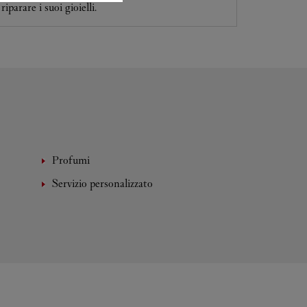
riparare i suoi gioielli.
Profumi
Servizio personalizzato