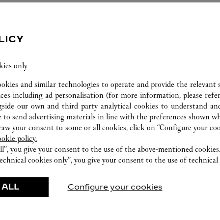
ISPONIBILI PRESSO QUESTA BOUTIQU
LICY
kies only
ookies and similar technologies to operate and provide the relevant s
ices including ad personalisation (for more information, please refe
gside our own and third party analytical cookies to understand an
 to send advertising materials in line with the preferences shown wh
w your consent to some or all cookies, click on “Configure your cook
ookie policy.
ll”, you give your consent to the use of the above-mentioned cookies
LABORATORIO DI OROLOGERIA
echnical cookies only”, you give your consent to the use of technical 
I nostri esperti Cartier sono a vostra disposizione
 ALL
Configure your cookies
in questa boutique per effettuare una diagnosi
della vostra creazione e procedere, quando
possibile, alla risoluzione immediata del problema.