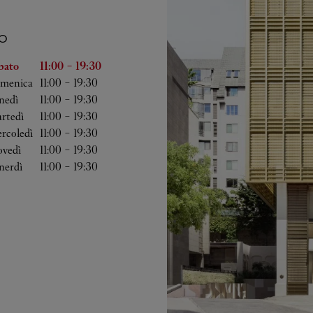
O
lla settimana
Orario
bato
11:00
-
19:30
menica
11:00
-
19:30
nedì
11:00
-
19:30
rtedì
11:00
-
19:30
rcoledì
11:00
-
19:30
ovedì
11:00
-
19:30
nerdì
11:00
-
19:30