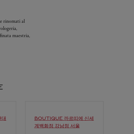
e rinomati al
rologeria,
finata maestria,
E
현대
BOUTIQUE 까르띠에 신세
계백화점 강남점
서울