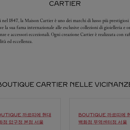
CARTIER
 nel 1847, la Maison Cartier è uno dei marchi di lusso più prestigiosi 
 la sua fama internazionale alle esclusive collezioni di gioielleria e o
ze e accessori eccezionali. Ogni creazione Cartier è realizzata con raf
ità ed eccellenza.
BOUTIQUE CARTIER NELLE VICINANZ
OUTIQUE 까르띠에 현대
BOUTIQUE 까르띠에 
화점 압구정 본점
서울
백화점 무역센터점
서울