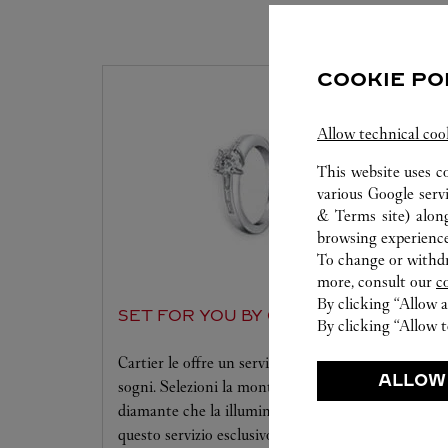
SERVIZI D
COOKIE PO
Allow technical coo
This website uses c
various Google serv
& Terms site
) alon
browsing experience
To change or withdra
more, consult our
c
By clicking “Allow a
SET FOR YOU BY CARTIER
By clicking “Allow t
Cartier le offre un servizio all'altezza dei suoi
ALLOW
sogni. Selezioni la montatura desiderata e il
diamante che la illuminerà. Si lasci sedurre da
questo servizio esclusivo che la condurrà verso