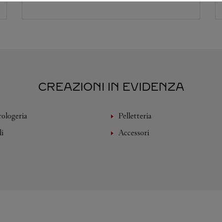
CREAZIONI IN EVIDENZA
rologeria
Pelletteria
li
Accessori