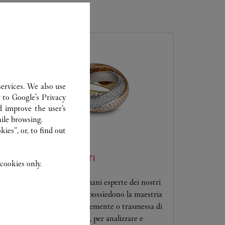
E CARTIER
ervices. We also use
r to
Google's Privacy
d improve the user’s
ile browsing.
ies”, or, to find out
.
ASSISTENZA CLIENTI
cookies only.
Affidi le sue creazioni alle mani esperte dei nostri
artigiani Cartier. Solo loro possiedono la maestria
necessaria, acquisita recentemente o trasmessa di
generazione in generazione, per analizzare e