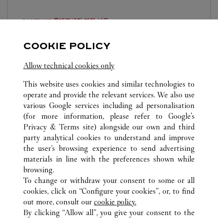
BOUTIQUE 롯데면세점 본점
서울
09:30
-
20:00
COOKIE POLICY
02-759-6756
Allow technical cookies only
This website uses cookies and similar technologies to
operate and provide the relevant services. We also use
various Google services including ad personalisation
(for more information, please refer to
Google's
서울
TUTTI GLI INDIRIZZI CARTIER
COREA DEL SUD
Privacy & Terms site
) alongside our own and third
party analytical cookies to understand and improve
the user’s browsing experience to send advertising
materials in line with the preferences shown while
ASSISTENZA CLIENTI
browsing.
CONTATTACI
To change or withdraw your consent to some or all
FAQ
cookies, click on “Configure your cookies”, or, to find
FAQ
out more, consult our
cookie policy.
By clicking “Allow all”, you give your consent to the
CHI SIAMO