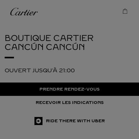
Skip to content
Cartier
Return to Nav
BOUTIQUE CARTIER
CANCÚN
CANCÚN
OUVERT JUSQU'À
21:00
PRENDRE RENDEZ-VOUS
RECEVOIR LES INDICATIONS
RIDE THERE WITH UBER