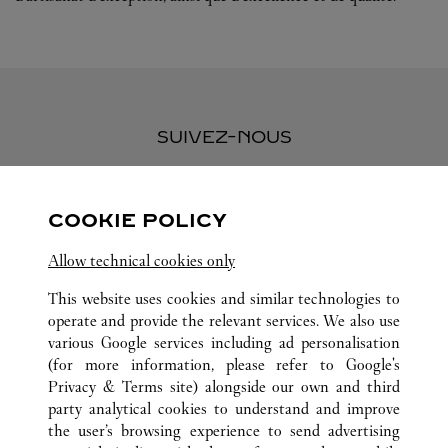
SUIVEZ-NOUS
Visit us on Facebook
Link Opens in New Tab
Visit us on Pinterest
Link Opens in New Tab
Visit us on Twitter
Link Opens in New T
COOKIE POLICY
Visit us on Instagram
Link Opens in New Tab
Visit us on Tumblr
Link Opens in New Tab
Visit us on Youtube
Link Opens in New T
Allow technical cookies only
This website uses cookies and similar technologies to
operate and provide the relevant services. We also use
various Google services including ad personalisation
TOUTES LES BOUTIQUES CARTIER
MEXIQUE
(for more information, please refer to
Google's
QUINTANA ROO
CANCÚN
Privacy & Terms site
) alongside our own and third
BLVD. KUKULCÁN KM 12, LA ISLA CANCÚN, LOCAL S
party analytical cookies to understand and improve
21
the user’s browsing experience to send advertising