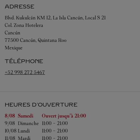
ADRESSE
Blvd. Kukulcán KM 12, La Isla Cancún, Local S 21
Col. Zona Hotelera
Cancún
77500
Cancún
,
Quintana Roo
Mexique
TÉLÉPHONE
+52 998 272 5467
HEURES D'OUVERTURE
Jour de la semaine
Heures d'ouverture
8/08 
Samedi
Ouvert jusqu'à
21:00
9/08 
Dimanche
11:00
-
21:00
10/08 
Lundi
11:00
-
21:00
11/08 
Mardi
11:00
-
21:00