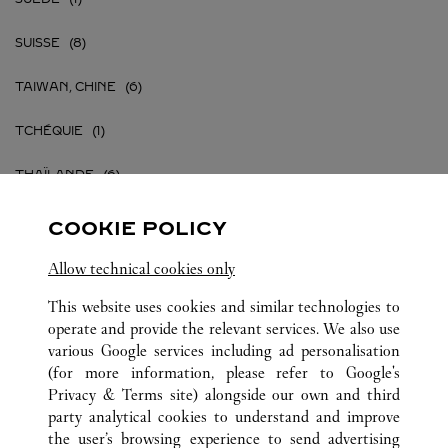
SUISSE
TAIWAN, CHINE
TCHÉQUIE
THAÏLANDE
TURQUIE
COOKIE POLICY
UKRAINE
Allow technical cookies only
This website uses cookies and similar technologies to
VIÊT NAM
operate and provide the relevant services. We also use
various Google services including ad personalisation
(for more information, please refer to
Google's
Privacy & Terms site
) alongside our own and third
party analytical cookies to understand and improve
TOUTES LES BOUTIQUES CARTIER
the user’s browsing experience to send advertising