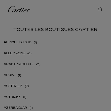
Skip to content
Cartier
Return to Nav
TOUTES LES BOUTIQUES CARTIER
AFRIQUE DU SUD
ALLEMAGNE
ARABIE SAOUDITE
ARUBA
AUSTRALIE
AUTRICHE
AZERBAÏDJAN