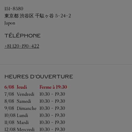
151-8580
東京都
渋谷区
千駄ヶ谷 5-24-2
Japon
TÉLÉPHONE
+81 120-190-422
HEURES D'OUVERTURE
Jour de la semaine
Heures d'ouverture
6/08 
Jeudi
Ferme à
19:30
7/08 
Vendredi
10:30
-
19:30
8/08 
Samedi
10:30
-
19:30
9/08 
Dimanche
10:30
-
19:30
10/08 
Lundi
10:30
-
19:30
11/08 
Mardi
10:30
-
19:30
12/08 
Mercredi
10:30
-
19:30