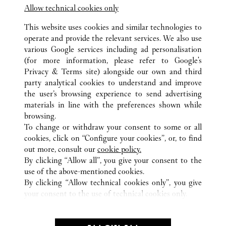
Allow technical cookies only
This website uses cookies and similar technologies to
operate and provide the relevant services. We also use
various Google services including ad personalisation
(for more information, please refer to
Google's
TOUTES LES BOUTIQUES CARTIER
JAPON
東京都
Privacy & Terms site
) alongside our own and third
party analytical cookies to understand and improve
千駄ヶ谷 5-24-2
渋谷区
the user’s browsing experience to send advertising
materials in line with the preferences shown while
browsing.
SERVICE CLIENT
To change or withdraw your consent to some or all
NOUS CONTACTER
cookies, click on “Configure your cookies”, or, to find
FAQ
out more, consult our
cookie policy.
By clicking “Allow all”, you give your consent to the
NOTRE ENTREPRISE
use of the above-mentioned cookies.
CARRIÈRES
By clicking “Allow technical cookies only”, you give
your consent to the use of technical cookies only.
TROUVER UNE BOUTIQUE
LÉGAL ET CONFIDENTIALITÉ