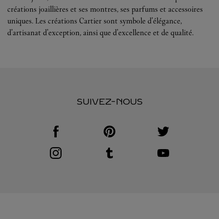
créations joaillières et ses montres, ses parfums et accessoires
uniques. Les créations Cartier sont symbole d'élégance,
d'artisanat d'exception, ainsi que d'excellence et de qualité.
SUIVEZ-NOUS
Visit us on Facebook
Link Opens in New Tab
Visit us on Pinterest
Link Opens in New Tab
Visit us on Twitter
Link Opens in New T
Visit us on Instagram
Link Opens in New Tab
Visit us on Tumblr
Link Opens in New Tab
Visit us on Youtube
Link Opens in New T