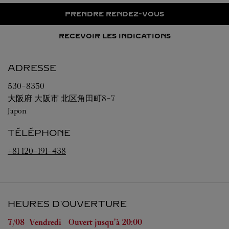
PRENDRE RENDEZ-VOUS
RECEVOIR LES INDICATIONS
ADRESSE
530-8350
大阪府
大阪市
北区角田町8-7
Japon
TÉLÉPHONE
+81 120-191-438
HEURES D'OUVERTURE
Jour de la semaine
Heures d'ouverture
7/08 
Vendredi
Ouvert jusqu'à
20:00