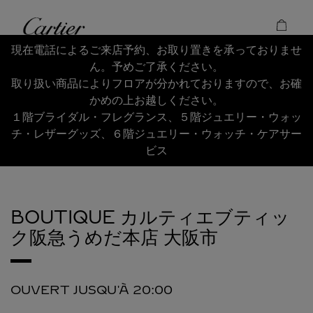
Skip to content
Cartier
Return to Nav
現在電話によるご来店予約、お取り置きを承っておりませ
ん。予めご了承ください。
取り扱い商品によりフロアが分かれておりますので、お確
かめの上お越しください。
１階ブライダル・フレグランス、５階ジュエリー・ウォッ
チ・レザーグッズ、６階ジュエリー・ウォッチ・ケアサー
ビス
BOUTIQUE カルティエブティッ
ク阪急うめだ本店
大阪市
OUVERT JUSQU'À
20:00