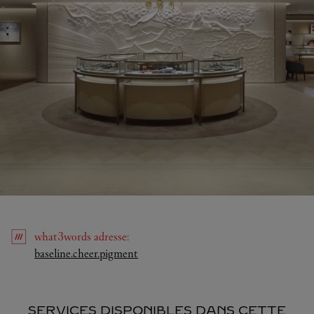
what3words
adresse
:
Link Opens in New Tab
baseline.cheer.pigment
SERVICES DISPONIBLES DANS CETTE