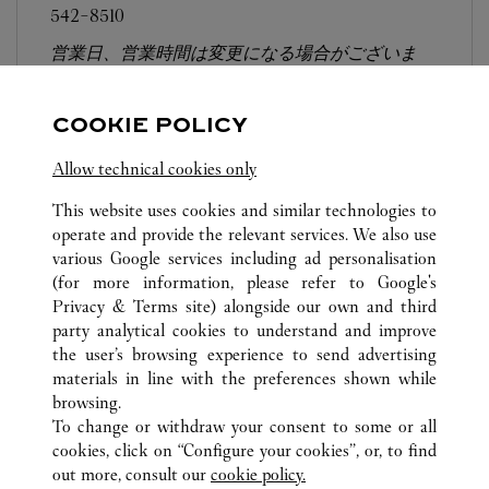
542-8510
営業日、営業時間は変更になる場合がございま
す。お電話はカルティエカスタマーサービスセン
ターにて専任アンバサダーが承ります。なお、お
COOKIE POLICY
電話での作品のお取置きは承っておりません。
Allow technical cookies only
This website uses cookies and similar technologies to
operate and provide the relevant services. We also use
various Google services including ad personalisation
(for more information, please refer to
Google's
TOUTES LES BOUTIQUES CARTIER
JAPON
大阪府
Privacy & Terms site
) alongside our own and third
party analytical cookies to understand and improve
北区角田町8-7
大阪市
the user’s browsing experience to send advertising
materials in line with the preferences shown while
browsing.
SERVICE CLIENT
To change or withdraw your consent to some or all
NOUS CONTACTER
cookies, click on “Configure your cookies”, or, to find
FAQ
out more, consult our
cookie policy.