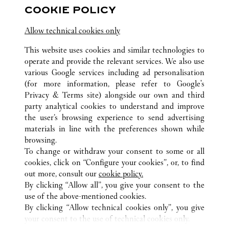
COOKIE POLICY
Visit us on Facebook
Link Opens in New Tab
Visit us on Pinterest
Link Opens in New Tab
Visit us on Twitter
Link Opens in New T
Allow technical cookies only
Visit us on Instagram
Link Opens in New Tab
Visit us on Tumblr
Link Opens in New Tab
Visit us on Youtube
Link Opens in New T
This website uses cookies and similar technologies to
operate and provide the relevant services. We also use
various Google services including ad personalisation
(for more information, please refer to
Google's
TOUTES LES BOUTIQUES CARTIER
CHINE
HEBEI
Privacy & Terms site
) alongside our own and third
party analytical cookies to understand and improve
NO.326 EAST ZHONGSHAN ROAD
SHIJIAZHUANG
the user’s browsing experience to send advertising
materials in line with the preferences shown while
browsing.
SERVICE CLIENT
To change or withdraw your consent to some or all
NOUS CONTACTER
cookies, click on “Configure your cookies”, or, to find
FAQ
out more, consult our
cookie policy.
By clicking “Allow all”, you give your consent to the
NOTRE ENTREPRISE
use of the above-mentioned cookies.
CARRIÈRES
By clicking “Allow technical cookies only”, you give
your consent to the use of technical cookies only.
TROUVER UNE BOUTIQUE