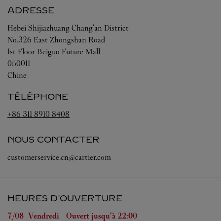
ADRESSE
Hebei
Shijiazhuang
Chang'an District
No.326 East Zhongshan Road
1st Floor Beiguo Future Mall
050011
Chine
TÉLÉPHONE
+86 311 8910 8408
NOUS CONTACTER
customerservice.cn@cartier.com
HEURES D'OUVERTURE
Jour de la semaine
Heures d'ouverture
7/08 
Vendredi
Ouvert jusqu'à
22:00