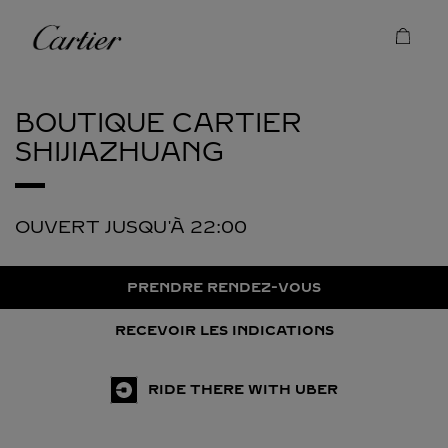
Skip to content
Cartier
Return to Nav
BOUTIQUE CARTIER
SHIJIAZHUANG
OUVERT JUSQU'À
22:00
PRENDRE RENDEZ-VOUS
RECEVOIR LES INDICATIONS
RIDE THERE WITH UBER