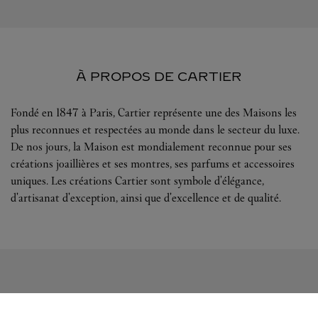
À PROPOS DE CARTIER
Fondé en 1847 à Paris, Cartier représente une des Maisons les
plus reconnues et respectées au monde dans le secteur du luxe.
De nos jours, la Maison est mondialement reconnue pour ses
créations joaillières et ses montres, ses parfums et accessoires
uniques. Les créations Cartier sont symbole d'élégance,
d'artisanat d'exception, ainsi que d'excellence et de qualité.
SUIVEZ-NOUS