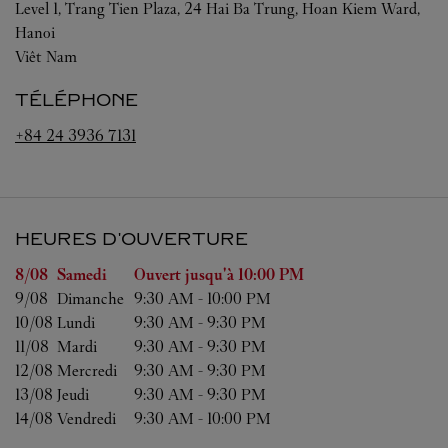
Level 1, Trang Tien Plaza, 24 Hai Ba Trung, Hoan Kiem Ward,
Hanoi
Viêt Nam
TÉLÉPHONE
+84 24 3936 7131
HEURES D'OUVERTURE
Jour de la semaine
Heures d'ouverture
8/08 
Samedi
Ouvert jusqu'à
10:00 PM
9/08 
Dimanche
9:30 AM
-
10:00 PM
10/08 
Lundi
9:30 AM
-
9:30 PM
11/08 
Mardi
9:30 AM
-
9:30 PM
12/08 
Mercredi
9:30 AM
-
9:30 PM
13/08 
Jeudi
9:30 AM
-
9:30 PM
14/08 
Vendredi
9:30 AM
-
10:00 PM