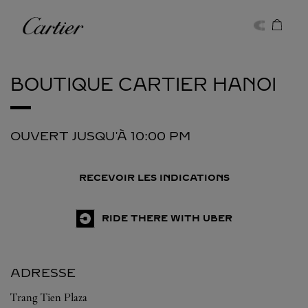
Skip to content
Cartier
Return to Nav
BOUTIQUE CARTIER
HANOI
OUVERT JUSQU'À
10:00 PM
RECEVOIR LES INDICATIONS
RIDE THERE WITH UBER
ADRESSE
Trang Tien Plaza