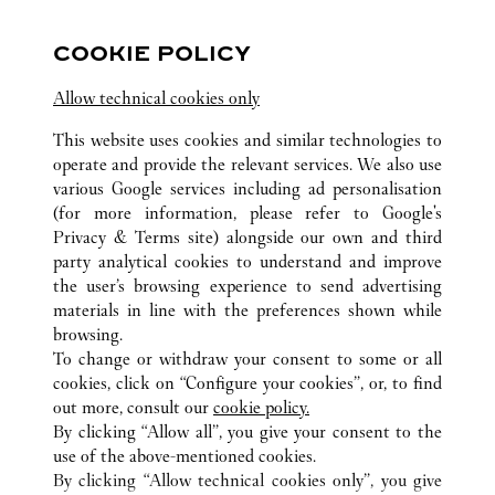
SUIVEZ-NOUS
COOKIE POLICY
Visit us on Facebook
Link Opens in New Tab
Visit us on Pinterest
Link Opens in New Tab
Visit us on Twitter
Link Opens in New T
Allow technical cookies only
Visit us on Instagram
Link Opens in New Tab
Visit us on Tumblr
Link Opens in New Tab
Visit us on Youtube
Link Opens in New T
This website uses cookies and similar technologies to
operate and provide the relevant services. We also use
various Google services including ad personalisation
(for more information, please refer to
Google's
Privacy & Terms site
) alongside our own and third
TOUTES LES BOUTIQUES CARTIER
VIÊT NAM
HANOI
party analytical cookies to understand and improve
TRANG TIEN PLAZA
the user’s browsing experience to send advertising
materials in line with the preferences shown while
browsing.
CUSTOMER CARE
To change or withdraw your consent to some or all
CONTACT US
cookies, click on “Configure your cookies”, or, to find
FAQ
out more, consult our
cookie policy.
By clicking “Allow all”, you give your consent to the
OUR COMPANY
use of the above-mentioned cookies.
CAREERS
By clicking “Allow technical cookies only”, you give