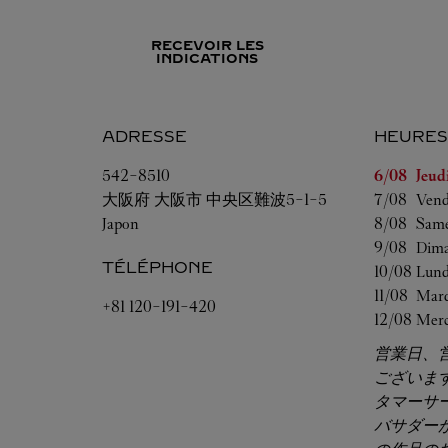
RECEVOIR LES
INDICATIONS
ADRESSE
HEURES
Jour de la 
542-8510
6/08 
Jeud
大阪府
大阪市
中央区難波5-1-5
7/08 
Vend
Japon
8/08 
Same
9/08 
Dim
TÉLÉPHONE
10/08 
Lund
11/08 
Mard
+81 120-191-420
12/08 
Merc
営業日、
ございま
タマーサ
バサダー