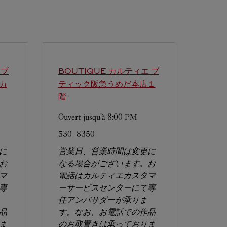
エブ
BOUTIQUE カルティエ ブ
カ
ティック阪急うめだ本店１
階
Ouvert jusqu'à
8:00 PM
530-8350
に
営業日、営業時間は変更に
お
なる場合がございます。お
マ
電話はカルティエカスタマ
専
ーサービスセンターにて専
任アンバサダーが承りま
品
す。なお、お電話での作品
ま
のお取置きは承っておりま