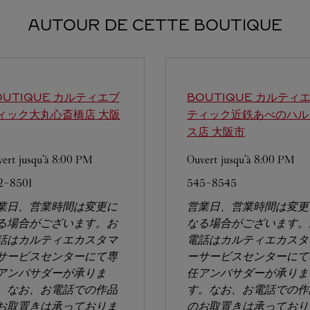
AUTOUR DE CETTE BOUTIQUE
OUTIQUE カルティエブ
BOUTIQUE カルティ
ィック大丸心斎橋店
大阪
ティック近鉄あべのハル
ス店
大阪市
ert jusqu'à
8:00 PM
Ouvert jusqu'à
8:00 PM
2-8501
545-8545
業日、営業時間は変更に
営業日、営業時間は変更
る場合がございます。お
なる場合がございます。
話はカルティエカスタマ
電話はカルティエカスタ
サービスセンターにて専
ーサービスセンターにて
アンバサダーが承りま
任アンバサダーが承りま
。なお、お電話での作品
す。なお、お電話での作
お取置きは承っておりま
のお取置きは承っており