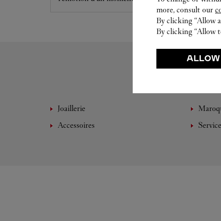
more, consult our
c
By clicking “Allow a
By clicking “Allow t
ALLOW
Joaillerie
Maroqu
Accessoires
Servic