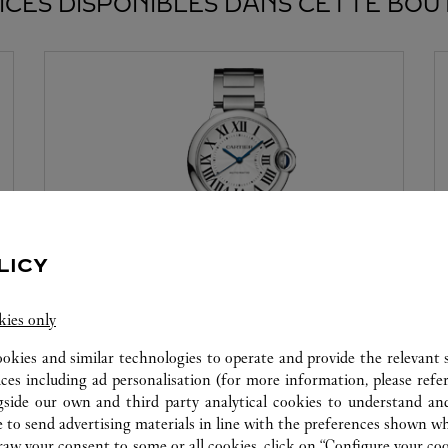
ICES DISPONIBLES DANS CETTE BOU
LICY
ATELIER HORLOGER
kies only
Nos experts Cartier sont à votre disposition dans
ookies and similar technologies to operate and provide the relevant s
cette boutique pour effectuer un diagnostic sur
ices including ad personalisation (for more information, please refe
vos créations et procéder lorsque possible à un
gside our own and third party analytical cookies to understand an
service immédiat.
 to send advertising materials in line with the preferences shown wh
w your consent to some or all cookies, click on “Configure your cook