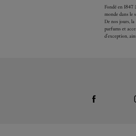
Fondé en 1847 à
monde dans le s
De nos jours, la
parfums et acces
d'exception, ain
Visit us on Facebook
Link Opens in New Tab