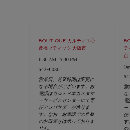
BOUTIQUE カルティエ心
B
斎橋ブティック
大阪市
テ
市
11:30 AM
-
7:30 PM
Ouv
542-0086
54
営業日、営業時間は変更に
なる場合がございます。お
営
電話はカルティエカスタマ
な
ーサービスセンターにて専
電
任アンバサダーが承りま
ー
す。なお、お電話での作品
任
のお取置きは承っておりま
す
せん。
の