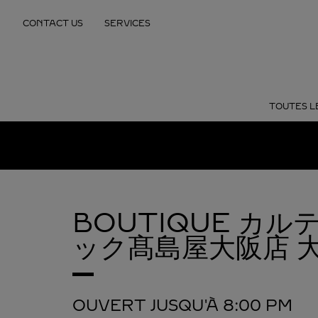
Skip to content
CONTACT US
SERVICES
Return to Nav
TOUTES L
BOUTIQUE カ
ック髙島屋大阪店
OUVERT JUSQU'À
8:00 PM