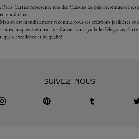
 Paris, Cartier représente une des Maisons les plus reconnues et resp
ecteur du luxe.
 Maison est mondialement reconnue pour ses créations joaillières et s
soires uniques. Les créations Cartier sont symbole d'élégance, d'arti
si que d'excellence et de qualité.
SUIVEZ-NOUS
Visit us on Instagram
Link Opens in New Tab
Visit us on Pinterest
Link Opens in New Tab
Visit us on Tumblr
Link Opens in New Tab
V
L