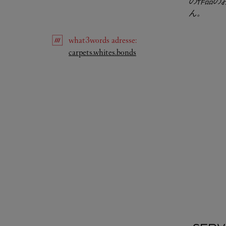
の作品の
ん。
what3words
adresse
:
Link Opens in New Tab
carpets.whites.bonds