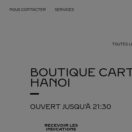
Skip to content
NOUS CONTACTER
SERVICES
Return to Nav
TOUTES L
BOUTIQUE CART
HANOI
OUVERT JUSQU'À
21:30
RECEVOIR LES
INDICATIONS