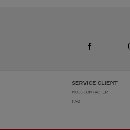
Visit us on Facebook
Link Opens in New Tab
SERVICE CLIENT
NOUS CONTACTER
FAQ