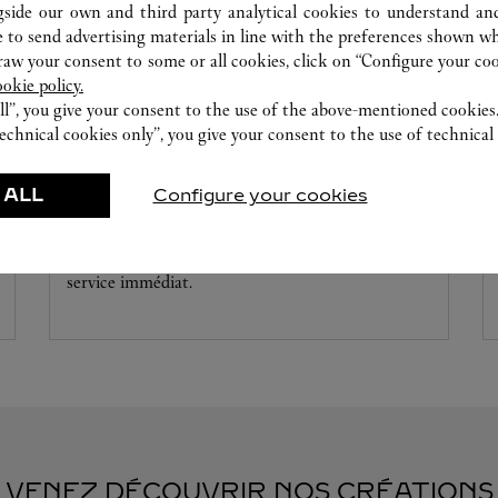
gside our own and third party analytical cookies to understand an
 to send advertising materials in line with the preferences shown wh
w your consent to some or all cookies, click on “Configure your cook
ookie policy.
ll”, you give your consent to the use of the above-mentioned cookies
echnical cookies only”, you give your consent to the use of technical 
ATELIER HORLOGER
 ALL
Configure your cookies
Nos experts Cartier sont à votre disposition dans
cette boutique pour effectuer un diagnostic sur
vos créations et procéder lorsque possible à un
service immédiat.
VENEZ DÉCOUVRIR NOS CRÉATIONS