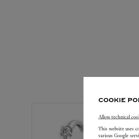
SERV
COOKIE PO
Allow technical coo
This website uses c
various Google serv