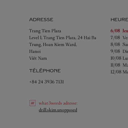
ADRESSE
HEURE
Jour de l
Trang Tien Plaza
6/08 
Je
Level 1, Trang Tien Plaza, 24 Hai Ba
7/08 
Ve
Trung, Hoan Kiem Ward,
8/08 
Sa
Hanoi
9/08 
Di
Viêt Nam
10/08 
Lu
11/08 
Ma
TÉLÉPHONE
12/08 
Me
+84 24 3936 7131
what3words
adresse
:
Link Opens in New Tab
drill.skim.unopposed