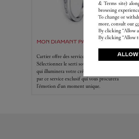
& Terms site
) alon
browsing experience
To change or withdra
more, consult our
c
By clicking “Allow a
By clicking “Allow t
MON DIAMANT PAR CARTIER
ALLOW
Cartier offre des services à la mesure de vos rêves.
Sélectionnez le serti souhaité ainsi que le diamant
qui illuminera votre création. Laissez-vous séduire
par ce service exclusif qui vous procurera
l'émotion d'un moment unique.