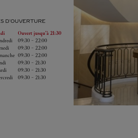
S D'OUVERTURE
a semaine
Heures d'ouverture
udi
Ouvert jusqu'à
21:30
ndredi
09:30
-
22:00
medi
09:30
-
22:00
manche
09:30
-
22:00
ndi
09:30
-
21:30
rdi
09:30
-
21:30
rcredi
09:30
-
21:30