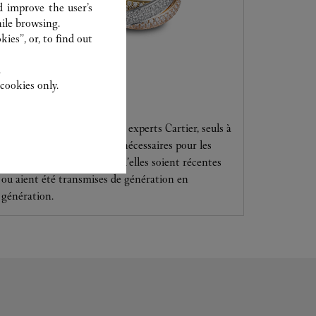
d improve the user’s
ile browsing.
ies”, or, to find out
.
cookies only.
SERVICE CLIENT
Confiez vos créations à nos experts Cartier, seuls à
disposer des compétences nécessaires pour les
entretenir et les réparer, qu’elles soient récentes
ou aient été transmises de génération en
génération.