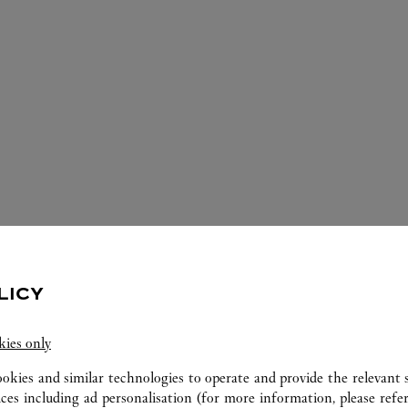
ICES DISPONIBLES DANS CETTE BOU
LICY
kies only
ookies and similar technologies to operate and provide the relevant s
ices including ad personalisation (for more information, please refe