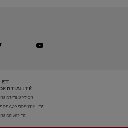
isit us on Twitter
ink Opens in New Tab
Visit us on Youtube
Link Opens in New Tab
 ET
DENTIALITÉ
NS D’UTILISATION
E DE CONFIDENTIALITÉ
ONS DE VENTE