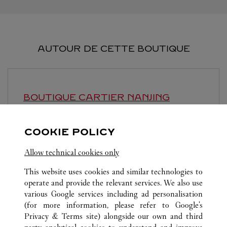
AUTOUR DE CETTE BOUTIQUE
BOUTIQUE CARTIER
NANJING
Ouvert jusqu'à
10:00 PM
COOKIE POLICY
Jiangsu
Nanjing
Baixia District
Allow technical cookies only
This website uses cookies and similar technologies to
operate and provide the relevant services. We also use
various Google services including ad personalisation
(for more information, please refer to
Google's
TOUTES LES BOUTIQUES CARTIER
CHINE
江苏省
Privacy & Terms site
) alongside our own and third
沙洲街道江东中路与河西大街交汇处附近南
南京市