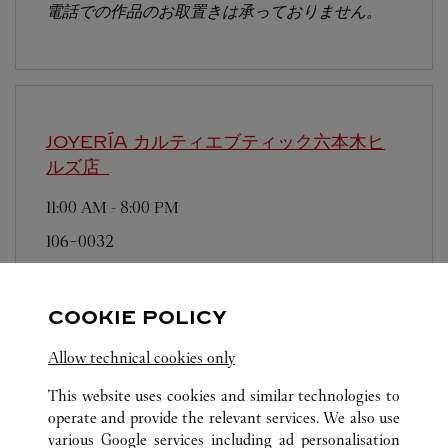
電話での作品のお取置きは承っておりません。
JOYERÍA カルティエブティック六本木ヒ
ルズ店
11:00 AM
-
8:00 PM
106-0032
営業日、営業時間は変更になる場合がございま
す。お電話はカルティエカスタマーサービスセン
COOKIE POLICY
ターにて専任アンバサダーが承ります。なお、お
電話での作品のお取置きは承っておりません。
Allow technical cookies only
This website uses cookies and similar technologies to
operate and provide the relevant services. We also use
various Google services including ad personalisation