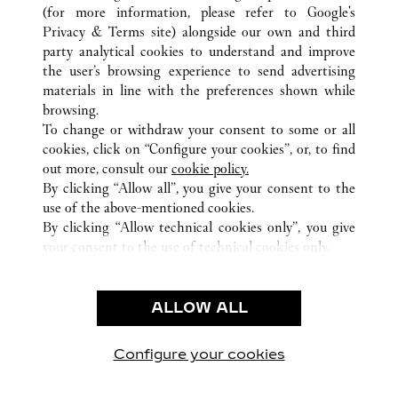
(for more information, please refer to
Google's
Privacy & Terms site
) alongside our own and third
party analytical cookies to understand and improve
TODAS LAS UBICACIONES DE CARTIER
JAPÓN
東京都
the user’s browsing experience to send advertising
南池袋1-28-1
豊島区
materials in line with the preferences shown while
browsing.
To change or withdraw your consent to some or all
CUSTOMER CARE
cookies, click on “Configure your cookies”, or, to find
CONTACT US
out more, consult our
cookie policy.
FAQ
By clicking “Allow all”, you give your consent to the
use of the above-mentioned cookies.
OUR COMPANY
By clicking “Allow technical cookies only”, you give
your consent to the use of technical cookies only.
CAREERS
FIND A BOUTIQUE
LEGAL AREA
ALLOW ALL
PRIVACY POLICY
CONDITIONS OF SALE
Configure your cookies
Visítanos en Facebook
Visítanos en Twitter
Visítanos en Pinterest
Visítanos en You
Visítanos 