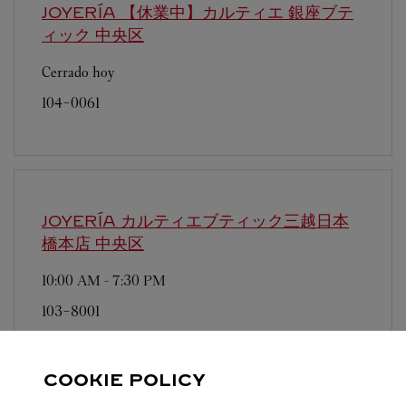
JOYERÍA 【休業中】カルティエ 銀座ブテ
ィック
中央区
Cerrado hoy
104-0061
JOYERÍA カルティエブティック三越日本
橋本店
中央区
10:00 AM
-
7:30 PM
103-8001
営業日、営業時間は変更になる場合がございま
す。お電話はカルティエカスタマーサービスセン
COOKIE POLICY
ターにて専任アンバサダーが承ります。なお、お