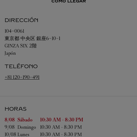
CÓMO LLEGAR
DIRECCIÓN
104-0061
東京都
中央区
銀座6-10-1
GINZA SIX 2階
Japón
TELÉFONO
+81 120-190-491
HORAS
Día de la semana
Horas
8/08 
Sábado
10:30 AM
-
8:30 PM
9/08 
Domingo
10:30 AM
-
8:30 PM
10/08 
Lunes
10:30 AM
-
8:30 PM