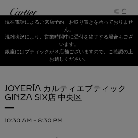
Skip to content
Cartier
Return to Nav
現在電話によるご来店予約、お取り置きを承っておりませ
ん。
混雑状況により、営業時間中に受付を終了する場合もござ
います。
銀座にはブティックが３店舗ございますので、ご確認の上
お越しください。
JOYERÍA カルティエブティック
GINZA SIX店
中央区
10:30 AM
-
8:30 PM