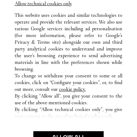
電話での作品のお取置きは承っておりません。
Allow technical cookies only
This website uses cookies and similar technologies to
operate and provide the relevant services. We also use
various Google services including ad personalisation
(for more information, please refer to
Google's
Privacy & Terms site
) alongside our own and third
party analytical cookies to understand and improve
TODAS LAS UBICACIONES DE CARTIER
JAPÓN
東京都
the user’s browsing experience to send advertising
銀座6-10-1
中央区
materials in line with the preferences shown while
browsing.
To change or withdraw your consent to some or all
CUSTOMER CARE
cookies, click on “Configure your cookies”, or, to find
CONTACT US
out more, consult our
cookie policy.
FAQ
By clicking “Allow all”, you give your consent to the
use of the above-mentioned cookies.
OUR COMPANY
By clicking “Allow technical cookies only”, you give
your consent to the use of technical cookies only.
CAREERS
FIND A BOUTIQUE
LEGAL AREA