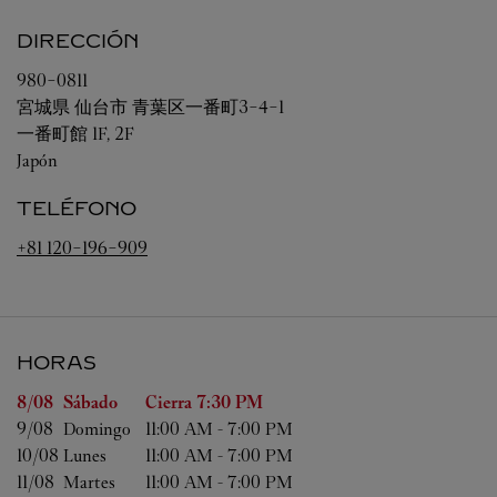
DIRECCIÓN
980-0811
宮城県
仙台市
青葉区一番町3-4-1
一番町館 1F, 2F
Japón
TELÉFONO
+81 120-196-909
HORAS
Día de la semana
Horas
8/08 
Sábado
Cierra
7:30 PM
9/08 
Domingo
11:00 AM
-
7:00 PM
10/08 
Lunes
11:00 AM
-
7:00 PM
11/08 
Martes
11:00 AM
-
7:00 PM