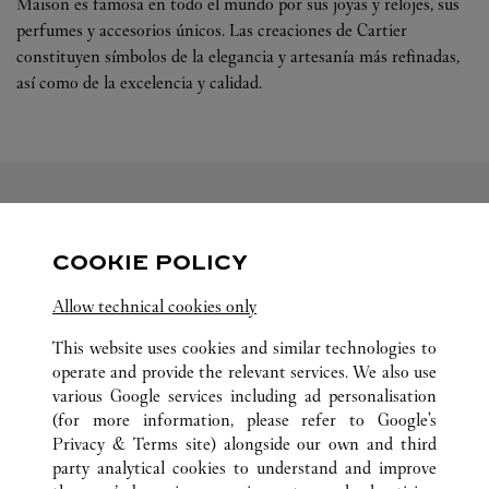
Maison es famosa en todo el mundo por sus joyas y relojes, sus
perfumes y accesorios únicos. Las creaciones de Cartier
constituyen símbolos de la elegancia y artesanía más refinadas,
así como de la excelencia y calidad.
SÍGUENOS
COOKIE POLICY
Visit us on Facebook
Link Opens in New Tab
Visit us on Pinterest
Link Opens in New Tab
Visit us on Twitter
Link Opens in New T
Allow technical cookies only
Visit us on Instagram
Link Opens in New Tab
Visit us on Tumblr
Link Opens in New Tab
Visit us on Youtube
Link Opens in New T
This website uses cookies and similar technologies to
operate and provide the relevant services. We also use
various Google services including ad personalisation
(for more information, please refer to
Google's
Privacy & Terms site
) alongside our own and third
party analytical cookies to understand and improve
TODAS LAS UBICACIONES DE CARTIER
JAPÓN
宮城県