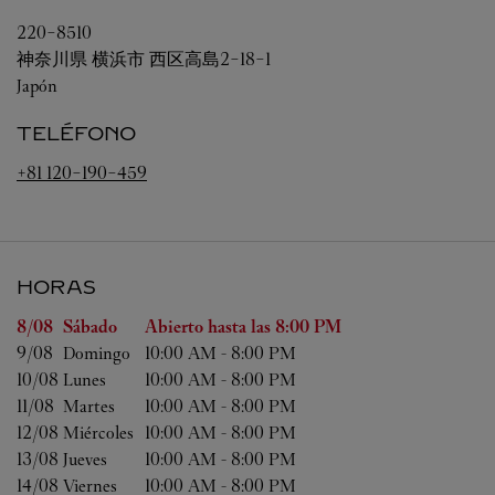
220-8510
神奈川県
横浜市
西区高島2-18-1
Japón
TELÉFONO
+81 120-190-459
HORAS
Día de la semana
Horas
8/08 
Sábado
Abierto hasta las
8:00 PM
9/08 
Domingo
10:00 AM
-
8:00 PM
10/08 
Lunes
10:00 AM
-
8:00 PM
11/08 
Martes
10:00 AM
-
8:00 PM
12/08 
Miércoles
10:00 AM
-
8:00 PM
13/08 
Jueves
10:00 AM
-
8:00 PM
14/08 
Viernes
10:00 AM
-
8:00 PM