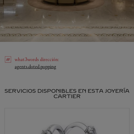
what3words
dirección
:
Link Opens in New Tab
agents.doted.popping
SERVICIOS DISPONIBLES EN ESTA JOYERÍA
CARTIER