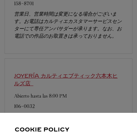
158-8701
営業日、営業時間は変更になる場合がございま
す。お電話はカルティエカスタマーサービスセン
ターにて専任アンバサダーが承ります。なお、お
電話での作品のお取置きは承っておりません。
JOYERÍA カルティエブティック六本木ヒ
ルズ店
Abierto hasta las
8:00 PM
106-0032
営業日、営業時間は変更になる場合がございま
す。お電話はカルティエカスタマーサービスセン
COOKIE POLICY
ターにて専任アンバサダーが承ります。なお、お