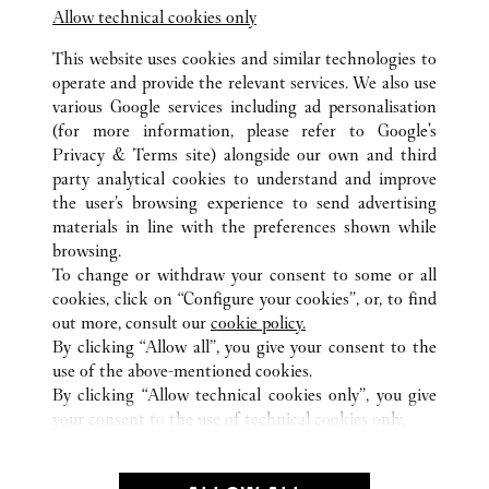
電話での作品のお取置きは承っておりません。
Allow technical cookies only
This website uses cookies and similar technologies to
operate and provide the relevant services. We also use
various Google services including ad personalisation
(for more information, please refer to
Google's
Privacy & Terms site
) alongside our own and third
party analytical cookies to understand and improve
TODAS LAS UBICACIONES DE CARTIER
JAPÓN
神奈川県
the user’s browsing experience to send advertising
西区高島2-18-1
横浜市
materials in line with the preferences shown while
browsing.
To change or withdraw your consent to some or all
CUSTOMER CARE
cookies, click on “Configure your cookies”, or, to find
CONTACT US
out more, consult our
cookie policy.
FAQ
By clicking “Allow all”, you give your consent to the
use of the above-mentioned cookies.
OUR COMPANY
By clicking “Allow technical cookies only”, you give
your consent to the use of technical cookies only.
CAREERS
FIND A BOUTIQUE
LEGAL AREA