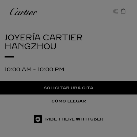
Skip to content
Cartier
Return to Nav
JOYERÍA CARTIER
HANGZHOU
10:00 AM
-
10:00 PM
SOLICITAR UNA CITA
CÓMO LLEGAR
RIDE THERE WITH UBER