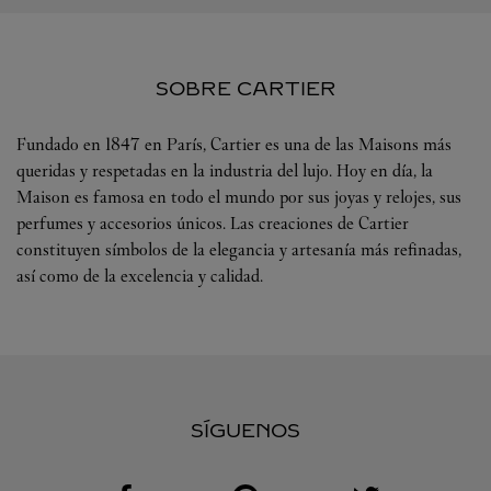
SOBRE CARTIER
Fundado en 1847 en París, Cartier es una de las Maisons más
queridas y respetadas en la industria del lujo. Hoy en día, la
Maison es famosa en todo el mundo por sus joyas y relojes, sus
perfumes y accesorios únicos. Las creaciones de Cartier
constituyen símbolos de la elegancia y artesanía más refinadas,
así como de la excelencia y calidad.
SÍGUENOS
Visit us on Facebook
Link Opens in New Tab
Visit us on Pinterest
Link Opens in New Tab
Visit us on Twitter
Link Opens in New T