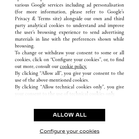
various Google services including ad personalisation
(for more information, please refer to
Google's
Privacy & Terms site
) alongside our own and third
party analytical cookies to understand and improve
TODAS LAS UBICACIONES DE CARTIER
CHINA
the user’s browsing experience to send advertising
NO.701 FU CHUN ROAD
ZHEJIANG
HANGZHOU
materials in line with the preferences shown while
browsing.
To change or withdraw your consent to some or all
CUSTOMER CARE
cookies, click on “Configure your cookies”, or, to find
CONTACT US
out more, consult our
cookie policy.
FAQ
By clicking “Allow all”, you give your consent to the
use of the above-mentioned cookies.
OUR COMPANY
By clicking “Allow technical cookies only”, you give
your consent to the use of technical cookies only.
CAREERS
FIND A BOUTIQUE
LEGAL AREA
ALLOW ALL
PRIVACY POLICY
CONDITIONS OF SALE
Configure your cookies