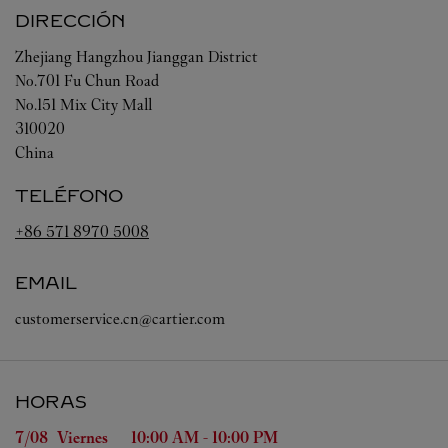
DIRECCIÓN
Zhejiang
Hangzhou
Jianggan District
No.701 Fu Chun Road
No.151 Mix City Mall
310020
China
TELÉFONO
+86 571 8970 5008
EMAIL
customerservice.cn@cartier.com
HORAS
Día de la semana
Horas
7/08 
Viernes
10:00 AM
-
10:00 PM