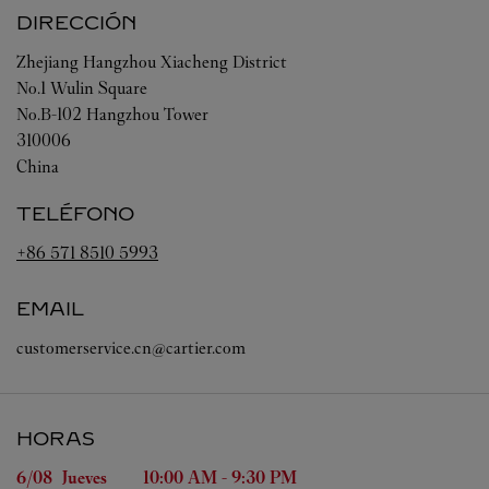
DIRECCIÓN
Zhejiang
Hangzhou
Xiacheng District
No.1 Wulin Square
No.B-102 Hangzhou Tower
310006
China
TELÉFONO
+86 571 8510 5993
EMAIL
customerservice.cn@cartier.com
HORAS
Día de la semana
Horas
6/08 
Jueves
10:00 AM
-
9:30 PM