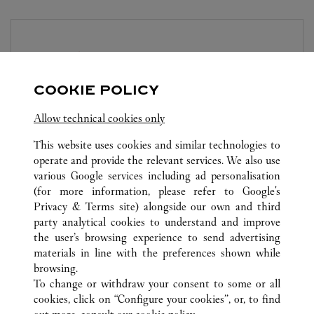
JOYERÍA CARTIER
HANGZHOU
10:00 AM
-
9:30 PM
COOKIE POLICY
Zhejiang
Hangzhou
Jianggan District
Allow technical cookies only
This website uses cookies and similar technologies to
operate and provide the relevant services. We also use
various Google services including ad personalisation
(for more information, please refer to
Google's
Privacy & Terms site
) alongside our own and third
party analytical cookies to understand and improve
TODAS LAS UBICACIONES DE CARTIER
CHINA
the user’s browsing experience to send advertising
NO.1 WULIN SQUARE
ZHEJIANG
HANGZHOU
materials in line with the preferences shown while
browsing.
To change or withdraw your consent to some or all
CUSTOMER CARE
cookies, click on “Configure your cookies”, or, to find
CONTACT US