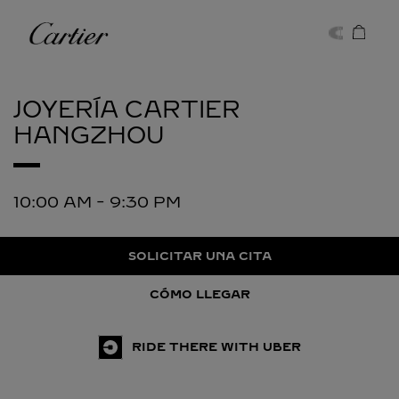
Skip to content
Cartier
Return to Nav
JOYERÍA CARTIER
HANGZHOU
10:00 AM
-
9:30 PM
SOLICITAR UNA CITA
CÓMO LLEGAR
RIDE THERE WITH UBER