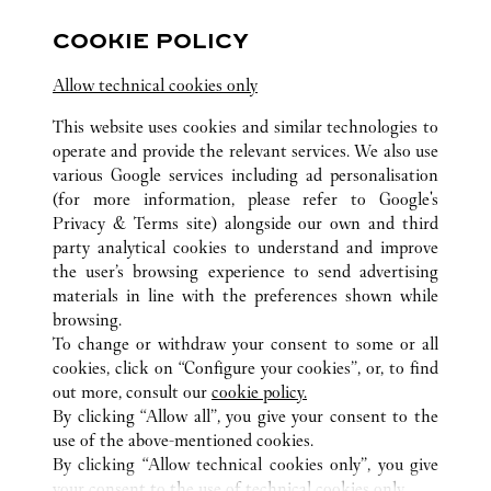
13 rue de la Paix
COOKIE POLICY
Allow technical cookies only
This website uses cookies and similar technologies to
operate and provide the relevant services. We also use
various Google services including ad personalisation
(for more information, please refer to
Google's
ALL CARTIER LOCATIONS
FRANCE
Privacy & Terms site
) alongside our own and third
ROISSY-EN-FRANCE (AIRPORT)
party analytical cookies to understand and improve
PARIS CHARLES-DE-GAULLE, TERMINAL 1
the user’s browsing experience to send advertising
materials in line with the preferences shown while
browsing.
CUSTOMER CARE
To change or withdraw your consent to some or all
CONTACT US
cookies, click on “Configure your cookies”, or, to find
FAQ
out more, consult our
cookie policy.
By clicking “Allow all”, you give your consent to the
OUR COMPANY
use of the above-mentioned cookies.
CAREERS
By clicking “Allow technical cookies only”, you give
your consent to the use of technical cookies only.
FIND IN BOUTIQUE