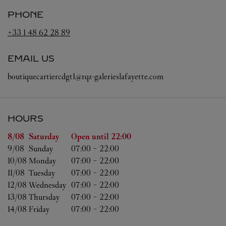
PHONE
+33 1 48 62 28 89
EMAIL US
boutiquecartiercdgt1@rqz-galerieslafayette.com
HOURS
Day of the Week
Hours
8/08 
Saturday
Open until
22:00
9/08 
Sunday
07:00
-
22:00
10/08 
Monday
07:00
-
22:00
11/08 
Tuesday
07:00
-
22:00
12/08 
Wednesday
07:00
-
22:00
13/08 
Thursday
07:00
-
22:00
14/08 
Friday
07:00
-
22:00