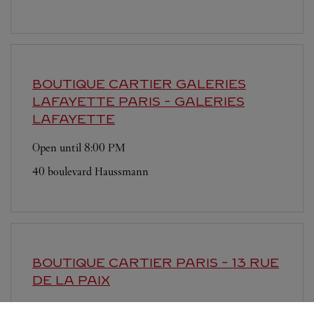
BOUTIQUE CARTIER GALERIES
LAFAYETTE
PARIS - GALERIES
LAFAYETTE
Open until
8:00 PM
40 boulevard Haussmann
BOUTIQUE CARTIER
PARIS - 13 RUE
DE LA PAIX
Open until
7:00 PM