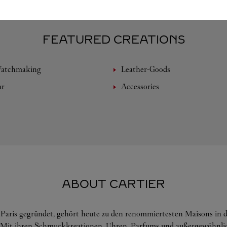
FEATURED CREATIONS
Watchmaking
Leather-Goods
ar
Accessories
ABOUT CARTIER
n Paris gegründet, gehört heute zu den renommiertesten Maisons in 
. Mit ihren Schmuckkreationen, Uhren, Parfums und außergewöhnli