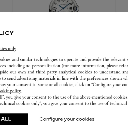
LICY
kies only
UHRMACHERATELIER
ookies and similar technologies to operate and provide the relevant s
Unsere Cartier Experten stehen Ihnen in dieser
ices including ad personalisation (for more information, please refe
Boutique zur Verfügung, um Ihre Kreationen zu
gside our own and third party analytical cookies to understand an
prüfen und Ihnen, sofern möglich, einen
 to send advertising materials in line with the preferences shown wh
sofortigen Service anzubieten.
w your consent to some or all cookies, click on “Configure your cook
ookie policy.
ll”, you give your consent to the use of the above-mentioned cookies
echnical cookies only”, you give your consent to the use of technical 
 ALL
Configure your cookies