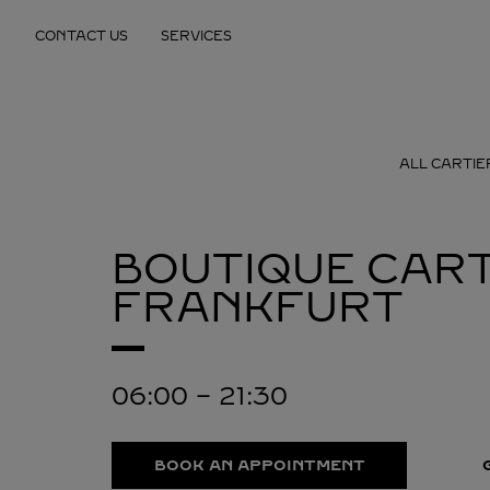
Skip to content
CONTACT US
SERVICES
Return to Nav
ALL CARTIE
BOUTIQUE CART
FRANKFURT
06:00
-
21:30
BOOK AN APPOINTMENT