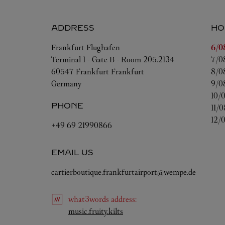
ADDRESS
HO
Day
Frankfurt Flughafen
6/0
Terminal 1 - Gate B - Room 205.2134
7/0
60547
Frankfurt
Frankfurt
8/0
Germany
9/0
10/0
PHONE
11/0
12/0
+49 69 21990866
EMAIL US
cartierboutique.frankfurtairport@wempe.de
what3words
address
:
Link Opens in New Tab
music.fruity.kilts