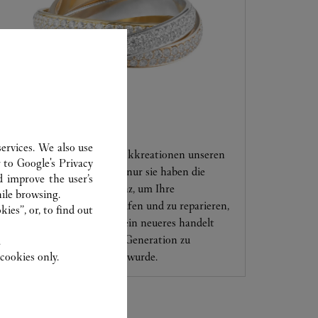
KUNDENSERVICE
ervices. We also use
Vertrauen Sie Ihre Schmuckkreationen unseren
r to
Google's Privacy
Cartier-Experten an, denn nur sie haben die
d improve the user’s
nötige fachliche Kompetenz, um Ihre
ile browsing.
Schmuckstücke zu überprüfen und zu reparieren,
ies”, or, to find out
ganz gleich, ob es sich um ein neueres handelt
oder eines, das bereits von Generation zu
.
cookies only.
Generation weitergegeben wurde.