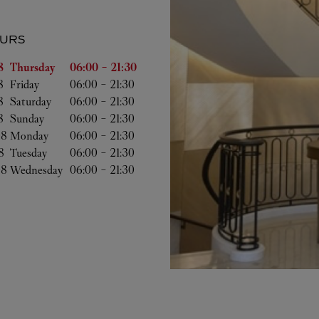
URS
 of the Week
Hours
8 
Thursday
06:00
-
21:30
8 
Friday
06:00
-
21:30
8 
Saturday
06:00
-
21:30
8 
Sunday
06:00
-
21:30
8 
Monday
06:00
-
21:30
8 
Tuesday
06:00
-
21:30
8 
Wednesday
06:00
-
21:30