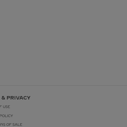
 & PRIVACY
F USE
POLICY
ONS OF SALE