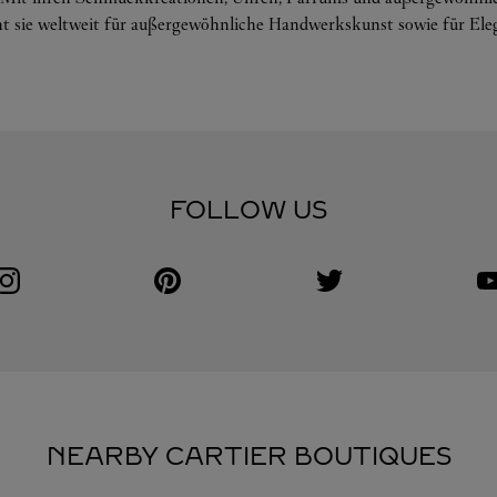
ht sie weltweit für außergewöhnliche Handwerkskunst sowie für Eleg
FOLLOW US
Visit us on Instagram
Link Opens in New Tab
Visit us on Pinterest
Link Opens in New Tab
Visit us on Twitter
Link Opens in New Tab
V
L
NEARBY CARTIER BOUTIQUES