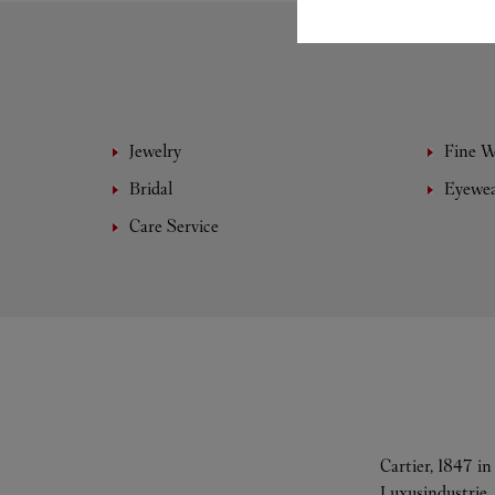
Jewelry
Fine 
Bridal
Eyewe
Care Service
Cartier, 1847 i
Luxusindustrie