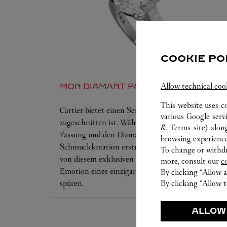
COOKIE PO
Allow technical coo
MON DIAMANT PAR CARTIER
This website uses c
Cartier bietet einen Service, der auf Ihre Träume
various Google serv
zugeschnitten ist. Wählen Sie die gewünschte
& Terms site
) alon
Fassung und den Diamanten, der die
browsing experience
Schmuckkreation erstrahlen lässt. Lassen Sie sich
To change or withdra
von diesem exklusiven Service verführen, um die
more, consult our
c
Emotion eines einzigartigen Augenblicks zu
By clicking “Allow a
spüren.
By clicking “Allow t
ALLOW