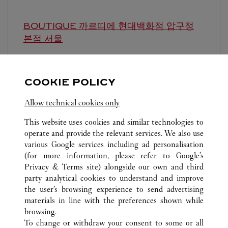
BOUTIQUE 까르띠에 현대백화점 압구정
본점
서울
10:30 AM
-
8:30 PM
영업시간 및 휴점일은 영업점의 사정에 따라 변경
COOKIE POLICY
될 수 있으므로 방문 전 문의 요망.
Allow technical cookies only
This website uses cookies and similar technologies to
operate and provide the relevant services. We also use
various Google services including ad personalisation
(for more information, please refer to
Google's
Privacy & Terms site
) alongside our own and third
ALL CARTIER LOCATIONS
SOUTH KOREA
서울
party analytical cookies to understand and improve
서울특별시 중구 퇴계로 77
the user’s browsing experience to send advertising
materials in line with the preferences shown while
browsing.
CUSTOMER CARE
To change or withdraw your consent to some or all