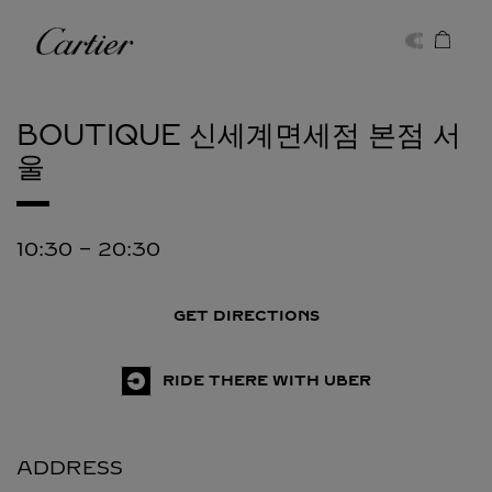
Skip to content
Cartier
Return to Nav
BOUTIQUE 신세계면세점 본점
서
울
10:30
-
20:30
GET DIRECTIONS
RIDE THERE WITH UBER
ADDRESS