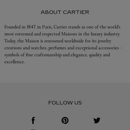
ABOUT CARTIER
Founded in 1847 in Paris, Cartier stands as one of the world’s
most esteemed and respected Maisons in the luxury industry.
Today, the Maison is renowned worldwide for its jewelry
creations and watches, perfumes and exceptional accessories -
symbols of fine craftsmanship and elegance, quality and
excellence.
FOLLOW US
Visit us on Facebook
Link Opens in New Tab
Visit us on Pinterest
Link Opens in New Tab
Visit us on Twitter
Link Opens in New T
Visit us on Instagram
Link Opens in New Tab
Visit us on Tumblr
Link Opens in New Tab
Visit us on Youtube
Link Opens in New T