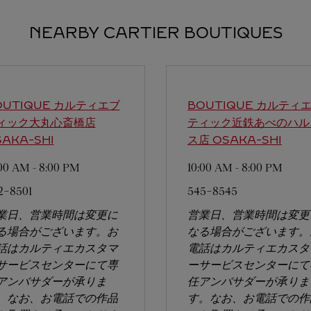
NEARBY CARTIER BOUTIQUES
OUTIQUE カルティエブ
BOUTIQUE カルティ
ィック大丸心斎橋店
ティック近鉄あべのハル
AKA-SHI
ス店
OSAKA-SHI
:00 AM
-
8:00 PM
10:00 AM
-
8:00 PM
2-8501
545-8545
業日、営業時間は変更に
営業日、営業時間は変更
る場合がございます。お
なる場合がございます。
話はカルティエカスタマ
電話はカルティエカスタ
サービスセンターにて専
ーサービスセンターにて
アンバサダーが承りま
任アンバサダーが承りま
。なお、お電話での作品
す。なお、お電話での作