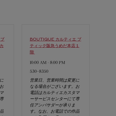
エブ
BOUTIQUE カルティエ ブ
カ
ティック阪急うめだ本店１
階
10:00 AM
-
8:00 PM
530-8350
に
営業日、営業時間は変更に
お
なる場合がございます。お
マ
電話はカルティエカスタマ
専
ーサービスセンターにて専
任アンバサダーが承りま
品
す。なお、お電話での作品