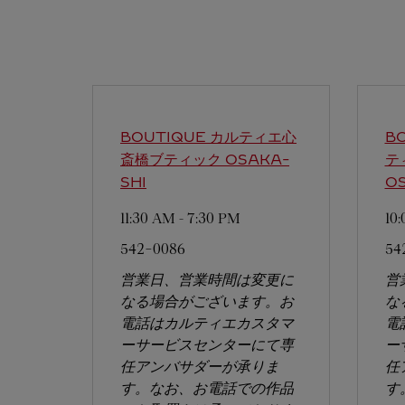
BOUTIQUE カルティエ心
B
斎橋ブティック
OSAKA-
テ
SHI
OS
11:30 AM
-
7:30 PM
10
542-0086
54
営業日、営業時間は変更に
営
なる場合がございます。お
な
電話はカルティエカスタマ
電
ーサービスセンターにて専
ー
任アンバサダーが承りま
任
す。なお、お電話での作品
す