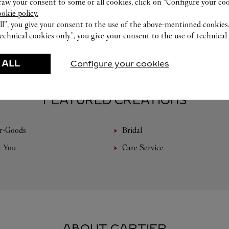
w your consent to some or all cookies, click on “Configure your cook
す。※お預かりになる場合もございます為、
ookie policy.
予めご了承ください。
ll”, you give your consent to the use of the above-mentioned cookies
echnical cookies only”, you give your consent to the use of technical 
 ALL
Configure your cookies
FEATURED CREATIONS
r-Goods
Bridal
r You
Care Service
ABOUT CARTIER