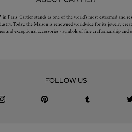
 in Paris, Cartier stands as one of the world’s most esteemed and r
ndustry. Today, the Maison is renowned worldwide for its jewelry crea
es and exceptional accessories - symbols of fine craftsmanship and e
FOLLOW US
Visit us on Instagram
Link Opens in New Tab
Visit us on Pinterest
Link Opens in New Tab
Visit us on Tumblr
Link Opens in New Tab
V
L