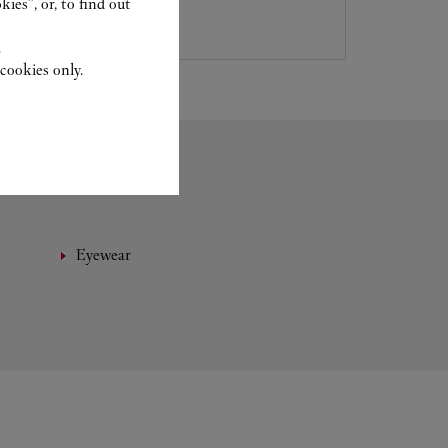
ies”, or, to find out
.
cookies only.
Eyewear