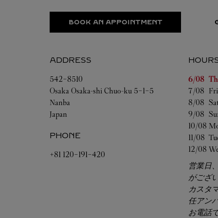
BOOK AN APPOINTMENT
ADDRESS
HOUR
Day of t
542-8510
6/08 
Th
Osaka
Osaka-shi
Chuo-ku
5-1-5
7/08 
Fr
Nanba
8/08 
Sa
Japan
9/08 
Su
10/08 
Mo
PHONE
11/08 
Tu
12/08 
We
+81 120-191-420
営業日
がござ
カスタ
任アン
お電話