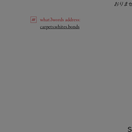
おりま
what3words
address
:
Link Opens in New Tab
carpets.whites.bonds
S