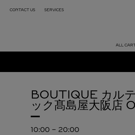
Skip to content
CONTACT US
SERVICES
Return to Nav
ALL CART
BOUTIQUE カ
ック髙島屋大阪店
O
10:00
-
20:00