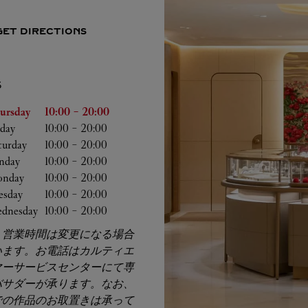
GET DIRECTIONS
S
he Week
Hours
ursday
10:00
-
20:00
iday
10:00
-
20:00
turday
10:00
-
20:00
nday
10:00
-
20:00
nday
10:00
-
20:00
esday
10:00
-
20:00
dnesday
10:00
-
20:00
、営業時間は変更になる場合
います。お電話はカルティエ
マーサービスセンターにて専
バサダーが承ります。なお、
での作品のお取置きは承って