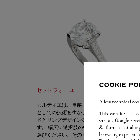
COOKIE PO
セット フォー ユー
Allow technical coo
カルティエは、卓越したジュエリーブランド
としての技術を生かし、お好みのダイヤモン
This website uses c
ドとリングデザインをセッティングいたしま
various Google serv
& Terms site
) alon
す。 幅広い選択肢の中から、夢のリングをお
browsing experience
選びください。そのリングは、お客様だけの