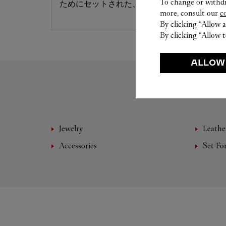
To change or withdra
ためにセットされた、唯一無二の存在です。
more, consult our
c
By clicking “Allow a
By clicking “Allow t
ALLOW
Jewelry
Leathe
Accessories
Set Fo