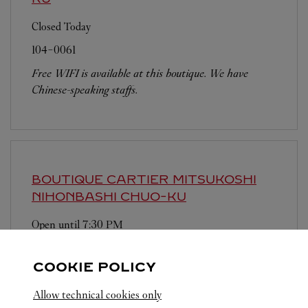
Closed Today
104-0061
Free WIFI is available at this boutique. We have
Chinese-speaking staffs.
BOUTIQUE CARTIER MITSUKOSHI
NIHONBASHI
CHUO-KU
Open until
7:30 PM
103-8001
COOKIE POLICY
営業時間は変更になる場合がございます。
Allow technical cookies only