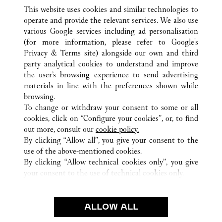
This website uses cookies and similar technologies to
operate and provide the relevant services. We also use
various Google services including ad personalisation
(for more information, please refer to
Google's
ALL CARTIER LOCATIONS
JAPAN
TOKYO
Privacy & Terms site
) alongside our own and third
party analytical cookies to understand and improve
GINZA 6-10-1
CHUO-KU
the user’s browsing experience to send advertising
materials in line with the preferences shown while
browsing.
CUSTOMER CARE
To change or withdraw your consent to some or all
CONTACT US
cookies, click on “Configure your cookies”, or, to find
FAQ
out more, consult our
cookie policy.
By clicking “Allow all”, you give your consent to the
OUR COMPANY
use of the above-mentioned cookies.
CAREERS
By clicking “Allow technical cookies only”, you give
your consent to the use of technical cookies only.
FIND A BOUTIQUE
LEGAL & PRIVACY
ALLOW ALL
TERMS OF USE
PRIVACY POLICY