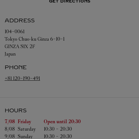
GET DIRECTIONS
ADDRESS
104-0061
Tokyo
Chuo-ku
Ginza 6-10-1
GINZA SIX 2F
Japan
PHONE
+81 120-190-491
HOURS
Day of the Week
Hours
7/08 
Friday
Open until
20:30
8/08 
Saturday
10:30
-
20:30
9/08 
Sunday
10:30
-
20:30