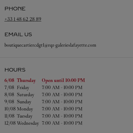
PHONE
+33 1 48 62 28 89
EMAIL US
boutiquecartiercdgt1@rqz-galerieslafayette.com
HOURS
Day of the Week
Hours
6/08 
Thursday
Open until
10:00 PM
7/08 
Friday
7:00 AM
-
10:00 PM
8/08 
Saturday
7:00 AM
-
10:00 PM
9/08 
Sunday
7:00 AM
-
10:00 PM
10/08 
Monday
7:00 AM
-
10:00 PM
11/08 
Tuesday
7:00 AM
-
10:00 PM
12/08 
Wednesday
7:00 AM
-
10:00 PM