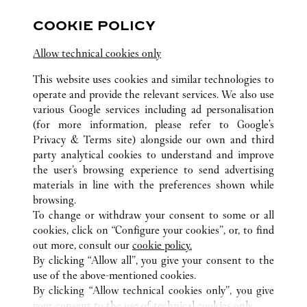
13 rue de la Paix
COOKIE POLICY
Allow technical cookies only
This website uses cookies and similar technologies to
operate and provide the relevant services. We also use
various Google services including ad personalisation
(for more information, please refer to
Google's
ALL CARTIER LOCATIONS
FRANCE
Privacy & Terms site
) alongside our own and third
ROISSY-EN-FRANCE (AIRPORT)
party analytical cookies to understand and improve
PARIS CHARLES-DE-GAULLE, TERMINAL 1
the user’s browsing experience to send advertising
materials in line with the preferences shown while
browsing.
CUSTOMER CARE
To change or withdraw your consent to some or all
CONTACT US
cookies, click on “Configure your cookies”, or, to find
FAQ
out more, consult our
cookie policy.
By clicking “Allow all”, you give your consent to the
OUR COMPANY
use of the above-mentioned cookies.
CAREERS
By clicking “Allow technical cookies only”, you give
your consent to the use of technical cookies only.
FIND A BOUTIQUE