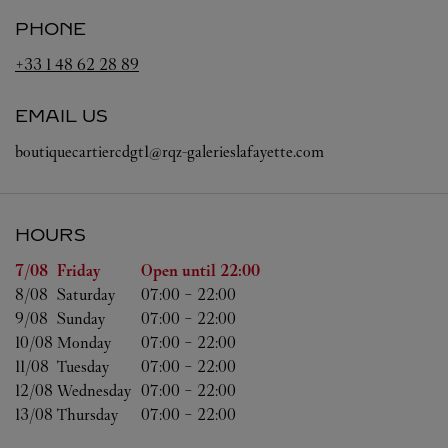
PHONE
+33 1 48 62 28 89
EMAIL US
boutiquecartiercdgt1@rqz-galerieslafayette.com
HOURS
Day of the Week
Hours
7/08 
Friday
Open until
22:00
8/08 
Saturday
07:00
-
22:00
9/08 
Sunday
07:00
-
22:00
10/08 
Monday
07:00
-
22:00
11/08 
Tuesday
07:00
-
22:00
12/08 
Wednesday
07:00
-
22:00
13/08 
Thursday
07:00
-
22:00