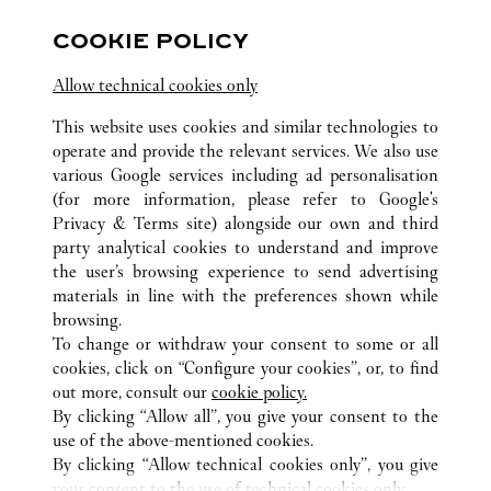
13 rue de la Paix
COOKIE POLICY
Allow technical cookies only
This website uses cookies and similar technologies to
operate and provide the relevant services. We also use
various Google services including ad personalisation
(for more information, please refer to
Google's
ALL CARTIER LOCATIONS
FRANCE
Privacy & Terms site
) alongside our own and third
ROISSY-EN-FRANCE (AIRPORT)
party analytical cookies to understand and improve
PARIS CHARLES-DE-GAULLE, TERMINAL 1
the user’s browsing experience to send advertising
materials in line with the preferences shown while
browsing.
CUSTOMER CARE
To change or withdraw your consent to some or all
CONTACT US
cookies, click on “Configure your cookies”, or, to find
FAQ
out more, consult our
cookie policy.
By clicking “Allow all”, you give your consent to the
OUR COMPANY
use of the above-mentioned cookies.
CAREERS
By clicking “Allow technical cookies only”, you give
your consent to the use of technical cookies only.
FIND IN BOUTIQUE