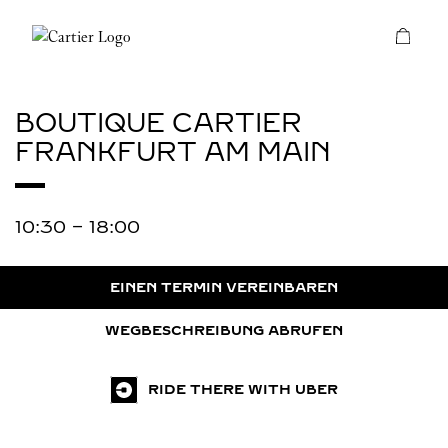
Skip to content
Cartier
Return to Nav
BOUTIQUE CARTIER
FRANKFURT AM MAIN
10:30
-
18:00
EINEN TERMIN VEREINBAREN
WEGBESCHREIBUNG ABRUFEN
RIDE THERE WITH UBER