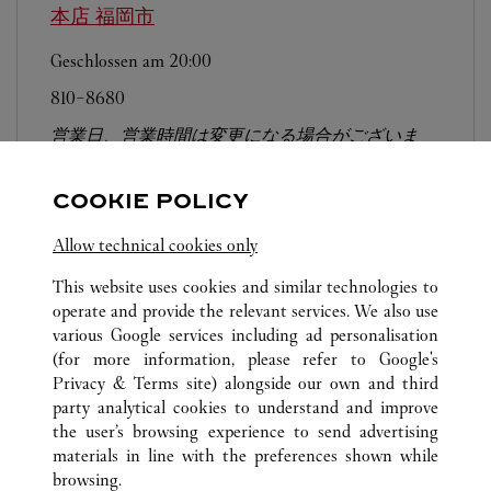
本店
福岡市
Geschlossen am
20:00
810-8680
営業日、営業時間は変更になる場合がございま
す。お電話はカルティエカスタマーサービスセン
ターにて専任アンバサダーが承ります。なお、お
COOKIE POLICY
電話での作品のお取置きは承っておりません。
Allow technical cookies only
This website uses cookies and similar technologies to
operate and provide the relevant services. We also use
various Google services including ad personalisation
(for more information, please refer to
Google's
Privacy & Terms site
) alongside our own and third
ALLE CARTIER STANDORTE
JAPAN
福岡県
福岡市
party analytical cookies to understand and improve
博多区博多駅中央街1-1
the user’s browsing experience to send advertising
materials in line with the preferences shown while
browsing.
KUNDENSERVICE