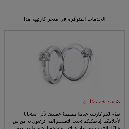
الخدمات المتوفّرة في متجر كارتييه هذا
صُنعت خصيصًا لك
تقدّم لكم كارتييه خدمةً مصممةً خصيصًا تأتي استجابةً
لأحلامكم. إذ يمكنكم تحديد التصميم الذي ترغبون به من بين
هياكل التثبيت مع الماسة التي ستضيئه. استفيدوا من هذه