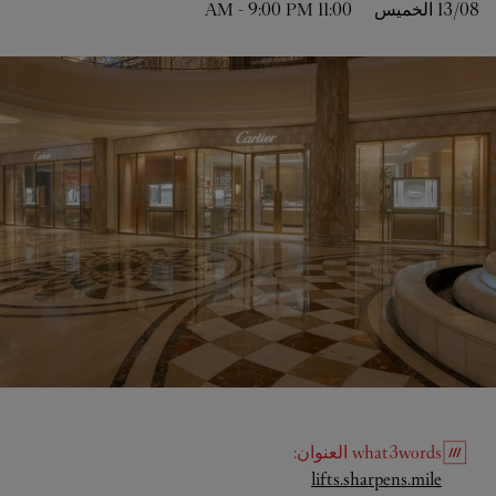
13/08 
الخميس
11:00 AM
9:00 PM
-
what3words
العنوان
:
Link Opens in New Tab
lifts.sharpens.mile