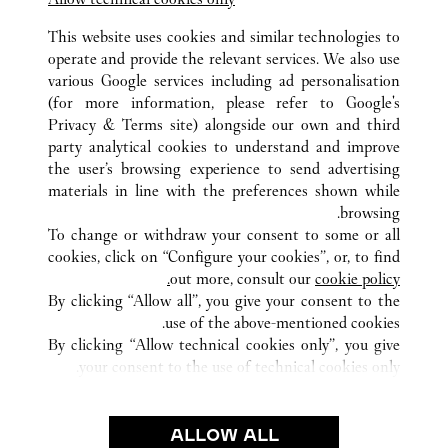
ink Opens in New Tab
Visit us on Youtube
Link Opens in New Tab
Visit us on Tumblr
Link Opens in New Tab
Visit us on Instagram
This website uses cookies and similar technologies to
operate and provide the relevant services. We also use
various Google services including ad personalisation
(for more information, please refer to
Google's
Privacy & Terms site
) alongside our own and third
كافة مواقع كارتييه
الهند
DELHI
NEW DELHI
party analytical cookies to understand and improve
NELSON MANDELA ROAD, VASANT KUNJ
the user’s browsing experience to send advertising
materials in line with the preferences shown while
browsing.
خدمة العملاء
To change or withdraw your consent to some or all
شروط الاستخدام
cookies, click on “Configure your cookies”, or, to find
الأسئلة الشائعة
out more, consult our
cookie policy.
By clicking “Allow all”, you give your consent to the
شركتنا
use of the above-mentioned cookies.
وظائف
By clicking “Allow technical cookies only”, you give
your consent to the use of technical cookies only.
البحث عن متجر
الشروط القانونية
ALLOW ALL
شروط الاستخدام