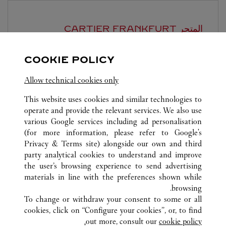
المتجر CARTIER
FRANKFURT
مفتوح حتى
9:30 PM
COOKIE POLICY
Frankfurt Flughafen
Allow technical cookies only
This website uses cookies and similar technologies to
operate and provide the relevant services. We also use
various Google services including ad personalisation
(for more information, please refer to
Google's
Privacy & Terms site
) alongside our own and third
كافة مواقع كارتييه
ألمانيا
FRANKFURT AM MAIN
party analytical cookies to understand and improve
ALTE ROTHOFSTRASSE 9
the user’s browsing experience to send advertising
materials in line with the preferences shown while
browsing.
خدمة العملاء
To change or withdraw your consent to some or all
شروط الاستخدام
cookies, click on “Configure your cookies”, or, to find
الأسئلة الشائعة
out more, consult our
cookie policy.