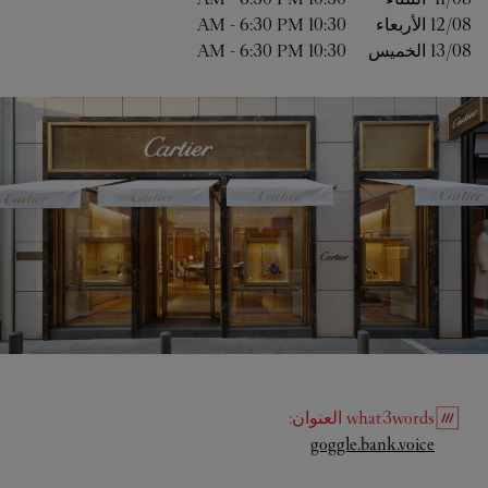
12/08 
الأربعاء
10:30 AM
6:30 PM
-
13/08 
الخميس
10:30 AM
6:30 PM
-
what3words
العنوان
:
Link Opens in New Tab
goggle.bank.voice