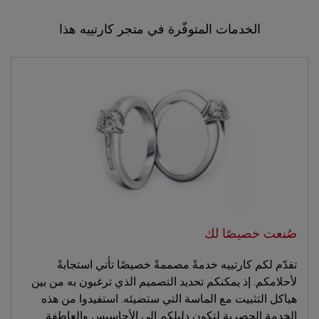
الخدمات المتوفّرة في متجر كارتييه هذا
صُنعت خصيصًا لك
تقدّم لكم كارتييه خدمةً مصممةً خصيصًا تأتي استجابةً
لأحلامكم. إذ يمكنكم تحديد التصميم الذي ترغبون به من بين
هياكل التثبيت مع الماسة التي ستضيئه. استفيدوا من هذه
الخدمة الحصرية لتكون دليلكم إلى الأحاسيس والعاطفة