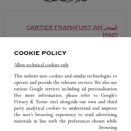
المتجر CARTIER
FRANKFURT AM
MAIN
يغلق عند
6:30 PM
COOKIE POLICY
Alte Rothofstraße 9
Allow technical cookies only
This website uses cookies and similar technologies to
operate and provide the relevant services. We also use
various Google services including ad personalisation
(for more information, please refer to
Google's
Privacy & Terms site
) alongside our own and third
كافة مواقع كارتييه
ألمانيا
FRANKFURT
party analytical cookies to understand and improve
FRANKFURT FLUGHAFEN
the user’s browsing experience to send advertising
materials in line with the preferences shown while
browsing.
خدمة العملاء