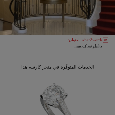
what3words
العنوان
:
Link Opens in New Tab
music.fruity.kilts
الخدمات المتوفّرة في متجر كارتييه هذا