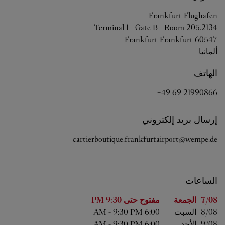
Frankfurt Flughafen
Terminal 1 - Gate B - Room 205.2134
Frankfurt
Frankfurt
60547
ألمانيا
الهاتف
+49 69 21990866
إرسال بريد إلكتروني
cartierboutique.frankfurtairport@wempe.de
الساعات
اليوم من الأسبوع
الساعات
7/08 
الجمعة
مفتوح حتى
9:30 PM
8/08 
السبت
6:00 AM
9:30 PM
-
9/08 
الأحد
6:00 AM
9:30 PM
-