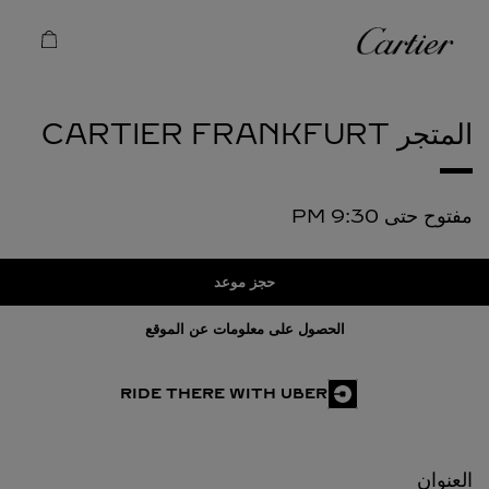
Skip to conten
كارتييه
Return to Na
المتجر CARTIER
FRANKFURT
مفتوح حتى
9:30 PM
حجز موعد
الحصول على معلومات عن الموقع
RIDE THERE WITH UBER
العنوان