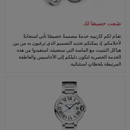
صُنعت خصيصًا لك
تقدّم لكم كارتييه خدمةً مصممةً خصيصًا تأتي استجابةً
لأحلامكم. إذ يمكنكم تحديد التصميم الذي ترغبون به من بين
هياكل التثبيت مع الماسة التي ستضيئه. استفيدوا من هذه
الخدمة الحصرية لتكون دليلكم إلى الأحاسيس والعاطفة
المرتبطة بلحظاتٍ استثنائية.