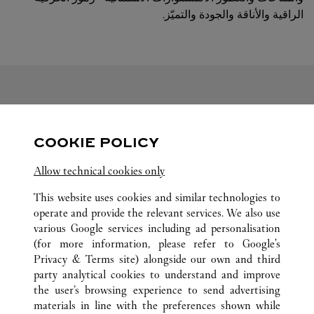
الراقية والأناقة والجودة والتميّز.
متابعتنا
COOKIE POLICY
ink Opens in New Tab
Visit us on Twitter
Link Opens in New Tab
Visit us on Pinterest
Link Opens in New Tab
Visit us on Facebook
Allow technical cookies only
ink Opens in New Tab
Visit us on Youtube
Link Opens in New Tab
Visit us on Tumblr
Link Opens in New Tab
Visit us on Instagram
This website uses cookies and similar technologies to
operate and provide the relevant services. We also use
various Google services including ad personalisation
(for more information, please refer to
Google's
Privacy & Terms site
) alongside our own and third
كافة مواقع كارتييه
الصين
GUANGDONG
GUANGZHOU
party analytical cookies to understand and improve
NO.383 TIAN HE ROAD
the user’s browsing experience to send advertising
materials in line with the preferences shown while