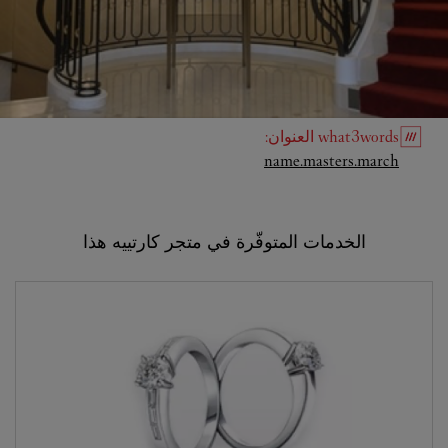
what3words
العنوان
:
Link Opens in New Tab
name.masters.march
الخدمات المتوفّرة في متجر كارتييه هذا