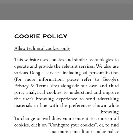
متابعتنا
COOKIE POLICY
ink Opens in New Tab
Visit us on Twitter
Link Opens in New Tab
Visit us on Pinterest
Link Opens in New Tab
Visit us on Facebook
Allow technical cookies only
ink Opens in New Tab
Visit us on Youtube
Link Opens in New Tab
Visit us on Tumblr
Link Opens in New Tab
Visit us on Instagram
This website uses cookies and similar technologies to
operate and provide the relevant services. We also use
various Google services including ad personalisation
(for more information, please refer to
Google's
Privacy & Terms site
) alongside our own and third
كافة مواقع كارتييه
الصين
LIAONING
DALIAN
party analytical cookies to understand and improve
NO.50 RENMIN ROAD
the user’s browsing experience to send advertising
materials in line with the preferences shown while
browsing.
خدمة العملاء
To change or withdraw your consent to some or all
الاتصال بنا
cookies, click on “Configure your cookies”, or, to find
FAQ
out more, consult our
cookie policy.