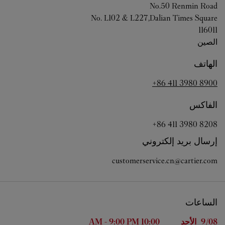
No.50 Renmin Road
No. L102 & L227,Dalian Times Square
116011
الصين
الهاتف
+86 411 3980 8900
الفاكس
+86 411 3980 8208
إرسال بريد إلكتروني
customerservice.cn@cartier.com
الساعات
اليوم من الأسبوع
الساعات
9/08 
الأحد
10:00 AM
9:00 PM
-