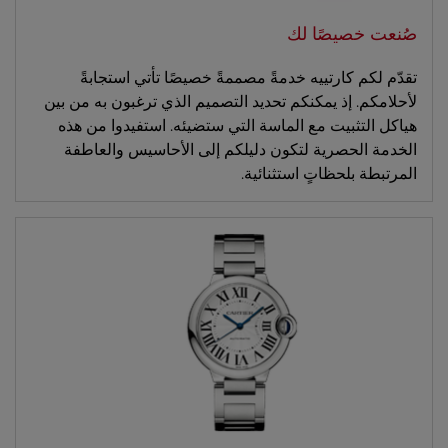
صُنعت خصيصًا لك
تقدّم لكم كارتييه خدمةً مصممةً خصيصًا تأتي استجابةً
لأحلامكم. إذ يمكنكم تحديد التصميم الذي ترغبون به من بين
هياكل التثبيت مع الماسة التي ستضيئه. استفيدوا من هذه
الخدمة الحصرية لتكون دليلكم إلى الأحاسيس والعاطفة
المرتبطة بلحظاتٍ استثنائية.