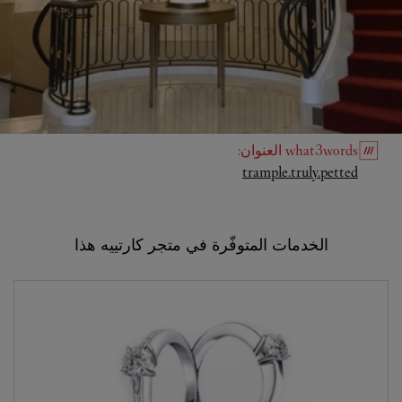
what3words
العنوان
:
Link Opens in New Tab
trample.truly.petted
الخدمات المتوفّرة في متجر كارتييه هذا