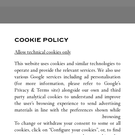
متابعتنا
COOKIE POLICY
ink Opens in New Tab
Visit us on Twitter
Link Opens in New Tab
Visit us on Pinterest
Link Opens in New Tab
Visit us on Facebook
Allow technical cookies only
ink Opens in New Tab
Visit us on Youtube
Link Opens in New Tab
Visit us on Tumblr
Link Opens in New Tab
Visit us on Instagram
This website uses cookies and similar technologies to
operate and provide the relevant services. We also use
various Google services including ad personalisation
(for more information, please refer to
Google's
Privacy & Terms site
) alongside our own and third
كافة مواقع كارتييه
اليابان
沖縄県
那覇市
party analytical cookies to understand and improve
おもろまち4-1
the user’s browsing experience to send advertising
materials in line with the preferences shown while
browsing.
خدمة العملاء
To change or withdraw your consent to some or all
الاتصال بنا
cookies, click on “Configure your cookies”, or, to find
FAQ