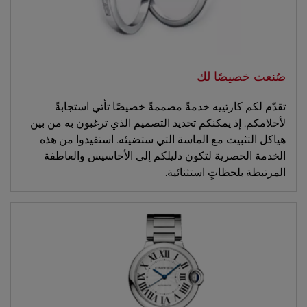
صُنعت خصيصًا لك
تقدّم لكم كارتييه خدمةً مصممةً خصيصًا تأتي استجابةً
لأحلامكم. إذ يمكنكم تحديد التصميم الذي ترغبون به من بين
هياكل التثبيت مع الماسة التي ستضيئه. استفيدوا من هذه
الخدمة الحصرية لتكون دليلكم إلى الأحاسيس والعاطفة
المرتبطة بلحظاتٍ استثنائية.