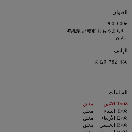
العنوان
900-0006
沖縄県
那覇市
おもろまち4-1
اليابان
الهاتف
+81 120-782-460
الساعات
اليوم من الأسبوع
الساعات
10/08 
الاثنين
مغلق
11/08 
الثلثاء
مغلق
12/08 
الأربعاء
مغلق
13/08 
الخميس
مغلق