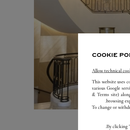
COOKIE PO
Allow technical coo
This website uses c
various Google serv
& Terms site
) alon
browsing exp
To change or withdra
By clicking 