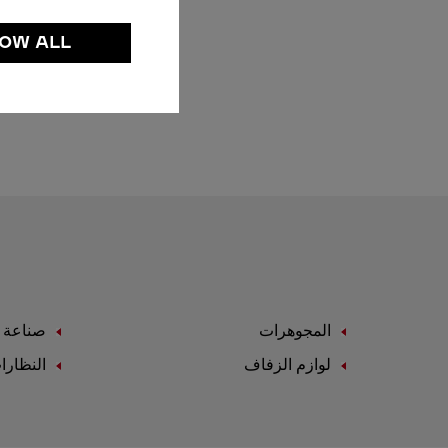
OW ALL
المجوهرات
صناعة ا
لوازم الزفاف
النظارا