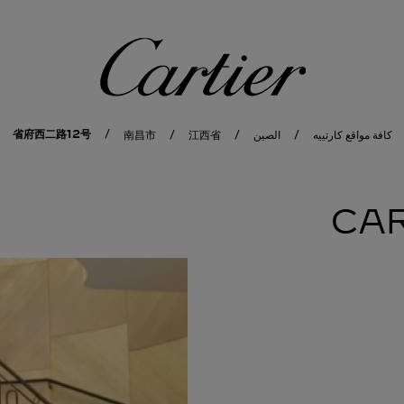
كارتييه
省府西二路12号
كافة مواقع كارتييه
الصين
江西省
南昌市