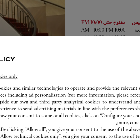
أسبوع
الساعات
يس
مفتوح حتى
10:00 PM
عة
10:00 AM
10:00 PM
-
ت
10:00 AM
10:00 PM
-
-
10:00 PM
10:00 AM
ين
10:00 AM
10:00 PM
-
LICY
ء
10:00 AM
10:00 PM
-
عاء
10:00 AM
10:00 PM
-
kies only
ookies and similar technologies to operate and provide the relevant s
ices including ad personalisation (for more information, please refe
gside our own and third party analytical cookies to understand an
erience to send advertising materials in line with the preferences s
w your consent to some or all cookies, click on “Configure your cook
more, cons
By clicking “Allow all”, you give your consent to the use of the abo
“Allow technical cookies only”, you give your consent to the use of te