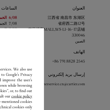
العنوان
الساعات
اليوم من ال
东湖区
南昌市
江西省
6/08 
الخم
省府西二路12号
7/08 
الجم
南昌武商MALL,WS-L1-16-17店铺
8/08 
السب
330046
9/08 
الأحد
الصين
10/08 
الاثن
11/08 
الثلثا
الهاتف
12/08 
الأرب
+86 791 8828 2545
ervices. We also use
إرسال بريد إلكتروني
r to
Google's Privacy
d improve the user’s
customerservice.cn@cartier.com
hown while browsing.
ies”, or, to find out
ult our
cookie policy.
ve-mentioned cookies.
chnical cookies only.