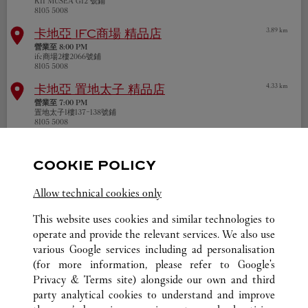
K11 MUSEA G12 號鋪
8105 5008
15
卡地亞
IFC商場 精品店
3.89 km
營業至
8:00 PM
ifc商場2樓2066號鋪
8105 5008
10
卡地亞
置地太子 精品店
4.33 km
5
營業至
7:00 PM
置地太子1樓137-138號鋪
8105 5008
卡地亞
太古廣場 精品店
4.70 km
營業至
7:30 PM
COOKIE POLICY
太古廣場商場L3 357號鋪
8105 5008
Allow technical cookies only
卡地亞
利園五期 精品店
4.85 km
營業至
8:00 PM
This website uses cookies and similar technologies to
利園五期地下及一樓
operate and provide the relevant services. We also use
8105 5008
various Google services including ad personalisation
+
2.39 km
德誠表行
九龍
(for more information, please refer to
Google's
營業至
8:30 PM
−
Privacy & Terms site
) alongside our own and third
1-7號地鋪
2368 7722
party analytical cookies to understand and improve
Leaflet