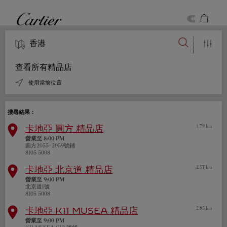
Skip to content
卡地亞
找到33間精品店
Return to Nav
Type to begin querying for matching results
地區、國家、城市或地址
查看所有精品店
使用當前位置
搜尋結果：
卡地亞
圓方 精品店
1.79 km
營業至
8:00 PM
圓方2055-2059號鋪
8105 5008
卡地亞
北京道 精品店
2.57 km
營業至
9:00 PM
北京道1號
8105 5008
卡地亞
K11 MUSEA 精品店
2.85 km
營業至
9:00 PM