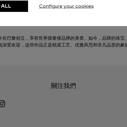
 ALL
Configure your cookies
關於卡地亞
47年在巴黎创立，享有世界级奢侈品牌的美誉。如今，品牌的珠宝
地深受欢迎，这些作品正是精湛工艺、优雅风范和非凡品质的象
關注我們
Visit us on Instagram
Link Opens in New Tab