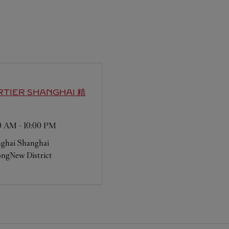
RTIER
SHANGHAI 精
店
00 AM
-
10:00 PM
ghai
Shanghai
ngNew District