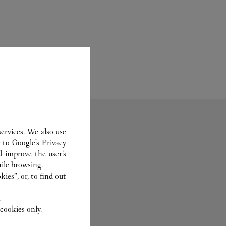
ervices. We also use
r to
Google's Privacy
d improve the user’s
ile browsing.
香水
ies”, or, to find out
個人化服務
.
cookies only.