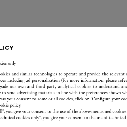
LICY
kies only
ookies and similar technologies to operate and provide the relevant s
精選作品
ices including ad personalisation (for more information, please refe
gside our own and third party analytical cookies to understand an
 to send advertising materials in line with the preferences shown wh
製錶
皮具
w your consent to some or all cookies, click on “Configure your cook
配飾
ookie policy.
ll”, you give your consent to the use of the above-mentioned cookies
echnical cookies only”, you give your consent to the use of technical 