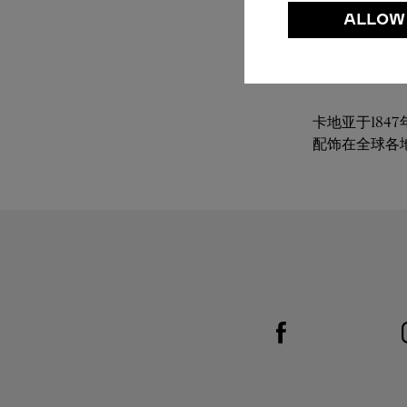
ALLOW
卡地亚于18
配饰在全球各
Visit us on Facebook
Link Opens in New Tab