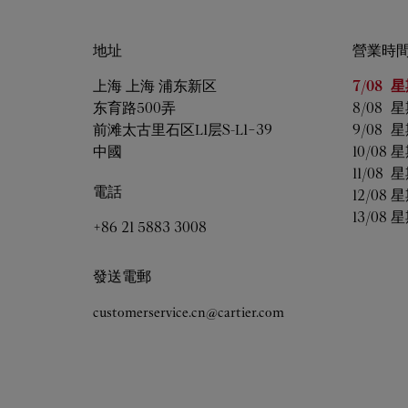
地址
營業時
星期
營
上海
上海
浦东新区
7/08 
星
东育路500弄
8/08 
星
前滩太古里石区L1层S-L1-39
9/08 
星
中國
10/08 
星
11/08 
星
電話
12/08 
星
13/08 
星
+86 21 5883 3008
發送電郵
customerservice.cn@cartier.com