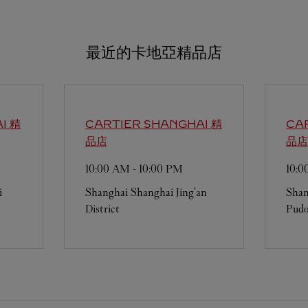
最近的卡地亞精品店
I 精
CARTIER
SHANGHAI 精
CA
品店
品
10:00 AM
-
10:00 PM
10:
i
Shanghai
Shanghai
Jing'an
Shan
District
Pudo