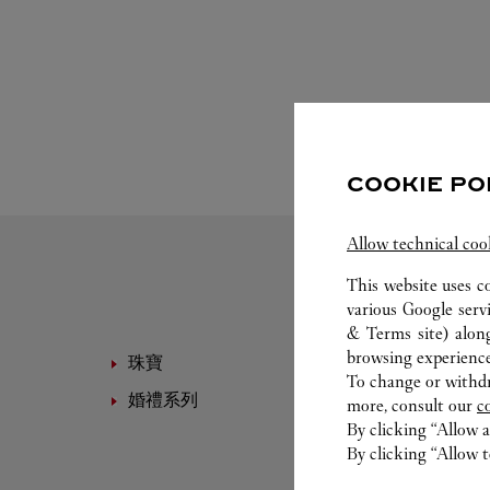
COOKIE PO
Allow technical coo
This website uses c
various Google serv
& Terms site
) alon
browsing experience
珠寶
高級
To change or withdra
婚禮系列
眼鏡
more, consult our
c
By clicking “Allow a
By clicking “Allow t